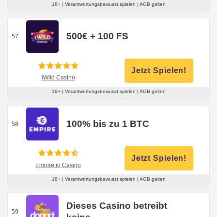
18+ | Verantwortungsbewusst spielen | AGB gelten
500€ + 100 FS
57
Jetzt Spielen!
iWild Casino
18+ | Verantwortungsbewusst spielen | AGB gelten
100% bis zu 1 BTC
58
Jetzt Spielen!
Empire io Casino
18+ | Verantwortungsbewusst spielen | AGB gelten
Dieses Casino betreibt
59