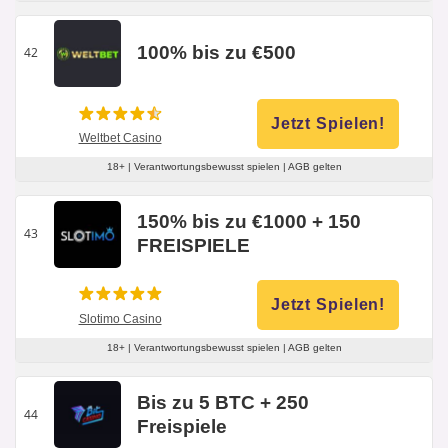
100% bis zu €500
42
Jetzt Spielen!
Weltbet Casino
18+ | Verantwortungsbewusst spielen | AGB gelten
150% bis zu €1000 + 150
43
FREISPIELE
Jetzt Spielen!
Slotimo Casino
18+ | Verantwortungsbewusst spielen | AGB gelten
Bis zu 5 BTC + 250
44
Freispiele