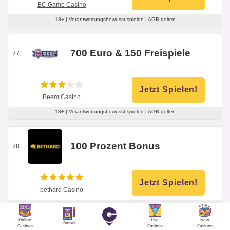
BC.Game Casino
18+ | Verantwortungsbewusst spielen | AGB gelten
700 Euro & 150 Freispiele
77
Jetzt Spielen!
Beem Casino
18+ | Verantwortungsbewusst spielen | AGB gelten
100 Prozent Bonus
78
Jetzt Spielen!
bethard Casino
18+ | Verantwortungsbewusst spielen | AGB gelten
Online
Live
New
Bonus
Casinos
Casinos
Casinos