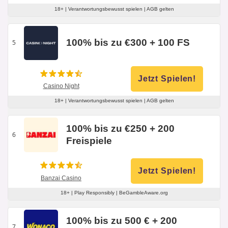
18+ | Verantwortungsbewusst spielen | AGB gelten
100% bis zu €300 + 100 FS
5
Jetzt Spielen!
Casino Night
18+ | Verantwortungsbewusst spielen | AGB gelten
100% bis zu €250 + 200
6
Freispiele
Jetzt Spielen!
Banzai Casino
18+ | Play Responsibly | BeGambleAware.org
100% bis zu 500 € + 200
7