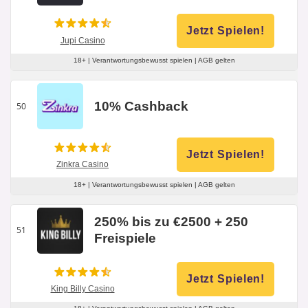
Jetzt Spielen!
Jupi Casino
18+ | Verantwortungsbewusst spielen | AGB gelten
10% Cashback
50
Jetzt Spielen!
Zinkra Casino
18+ | Verantwortungsbewusst spielen | AGB gelten
250% bis zu €2500 + 250
51
Freispiele
Jetzt Spielen!
King Billy Casino