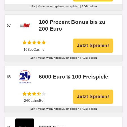
18+ | Verantwortungsbewusst spielen | AGB gelten
100 Prozent Bonus bis zu
67
200 Euro
Jetzt Spielen!
10Bet Casino
18+ | Verantwortungsbewusst spielen | AGB gelten
6000 Euro & 100 Freispiele
68
Jetzt Spielen!
24CasinoBet
18+ | Verantwortungsbewusst spielen | AGB gelten