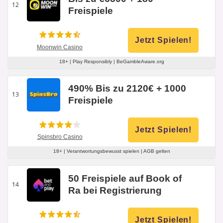
12
Freispiele
Jetzt Spielen!
Moonwin Casino
18+ | Play Responsibly | BeGambleAware.org
490% Bis zu 2120€ + 1000
13
Freispiele
Jetzt Spielen!
Spinsbro Casino
18+ | Verantwortungsbewusst spielen | AGB gelten
50 Freispiele auf Book of
14
Ra bei Registrierung
Jetzt Spielen!