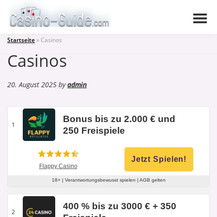
Zum
Zur
Inhalt
Fußzeile
Casino
springen
springen
Infos
Guide
Startseite
»
Casinos
zu
den
Casinos
besten
Online
20. August 2025
by
admin
Casinos
Bonus bis zu 2.000 € und
1
250 Freispiele
Jetzt Spielen!
Flappy Casino
18+ | Verantwortungsbewusst spielen | AGB gelten
400 % bis zu 3000 € + 350
2