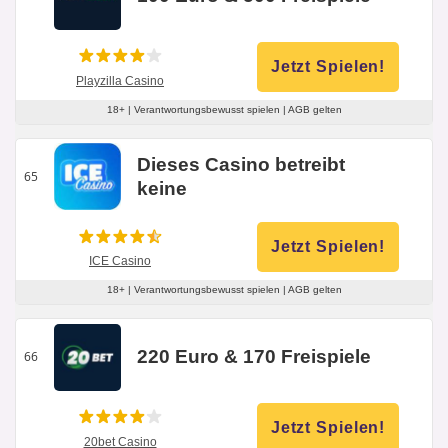
Jetzt Spielen!
Playzilla Casino
18+ | Verantwortungsbewusst spielen | AGB gelten
Dieses Casino betreibt
65
keine
Jetzt Spielen!
ICE Casino
18+ | Verantwortungsbewusst spielen | AGB gelten
220 Euro & 170 Freispiele
66
Jetzt Spielen!
20bet Casino