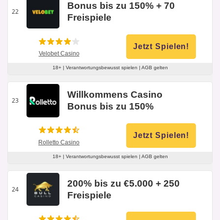
Bonus bis zu 150% + 70
22
Freispiele
Jetzt Spielen!
Velobet Casino
18+ | Verantwortungsbewusst spielen | AGB gelten
Willkommens Casino
23
Bonus bis zu 150%
Jetzt Spielen!
Rolletto Casino
18+ | Verantwortungsbewusst spielen | AGB gelten
200% bis zu €5.000 + 250
24
Freispiele