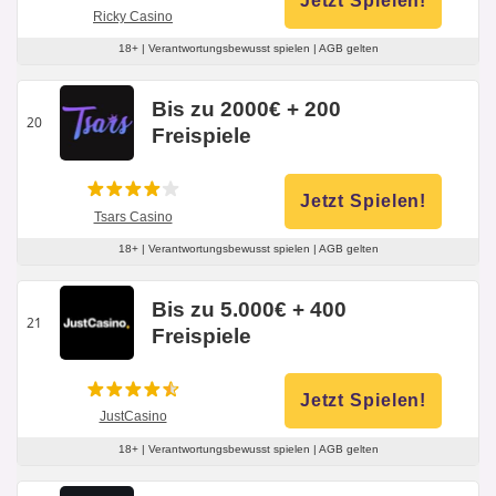
Jetzt Spielen!
Ricky Casino
18+ | Verantwortungsbewusst spielen | AGB gelten
Bis zu 2000€ + 200
20
Freispiele
Jetzt Spielen!
Tsars Casino
18+ | Verantwortungsbewusst spielen | AGB gelten
Bis zu 5.000€ + 400
21
Freispiele
Jetzt Spielen!
JustCasino
18+ | Verantwortungsbewusst spielen | AGB gelten