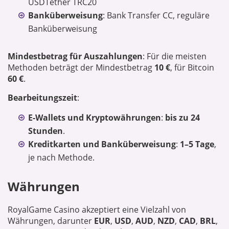
USDTether TRC20
Banküberweisung
: Bank Transfer CC, reguläre
Banküberweisung
Mindestbetrag für Auszahlungen
: Für die meisten
Methoden beträgt der Mindestbetrag
10 €
, für Bitcoin
60 €
.
Bearbeitungszeit
:
E-Wallets und Kryptowährungen
:
bis zu 24
Stunden
.
Kreditkarten und Banküberweisung
:
1–5 Tage
,
je nach Methode.
Währungen
RoyalGame Casino akzeptiert eine Vielzahl von
Währungen, darunter
EUR
,
USD
,
AUD
,
NZD
,
CAD
,
BRL
,