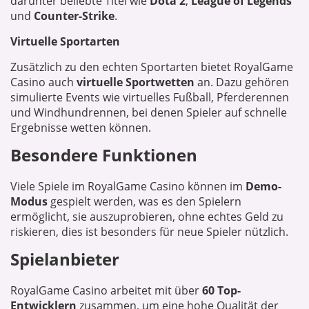
darunter beliebte Titel wie
Dota 2
,
League of Legends
und
Counter-Strike
.
Virtuelle Sportarten
Zusätzlich zu den echten Sportarten bietet RoyalGame
Casino auch
virtuelle Sportwetten
an. Dazu gehören
simulierte Events wie virtuelles Fußball, Pferderennen
und Windhundrennen, bei denen Spieler auf schnelle
Ergebnisse wetten können.
Besondere Funktionen
Viele Spiele im RoyalGame Casino können im
Demo-
Modus
gespielt werden, was es den Spielern
ermöglicht, sie auszuprobieren, ohne echtes Geld zu
riskieren, dies ist besonders für neue Spieler nützlich.
Spielanbieter
RoyalGame Casino arbeitet mit über
60 Top-
Entwicklern
zusammen, um eine hohe Qualität der