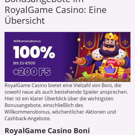
RoyalGame Casino: Eine
Übersicht
RoyalGame Casino bietet eine Vielzahl von Boni, die
sowohl neue als auch bestehende Spieler ansprechen.
Hier ist ein klarer Überblick über die wichtigsten
Bonusangebote, einschließlich des
Willkommensbonus, wöchentlicher Aktionen und
Cashback-Angebote.
RoyalGame Casino Boni