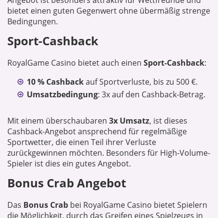
bietet einen guten Gegenwert ohne übermäßig strenge
Bedingungen.
Sport-Cashback
RoyalGame Casino bietet auch einen
Sport-Cashback
:
10 % Cashback
auf Sportverluste, bis zu 500 €.
Umsatzbedingung
: 3x auf den Cashback-Betrag.
Mit einem überschaubaren
3x Umsatz
, ist dieses
Cashback-Angebot ansprechend für regelmäßige
Sportwetter, die einen Teil ihrer Verluste
zurückgewinnen möchten. Besonders für High-Volume-
Spieler ist dies ein gutes Angebot.
Bonus Crab Angebot
Das
Bonus Crab
bei RoyalGame Casino bietet Spielern
die Möglichkeit, durch das Greifen eines Spielzeugs in