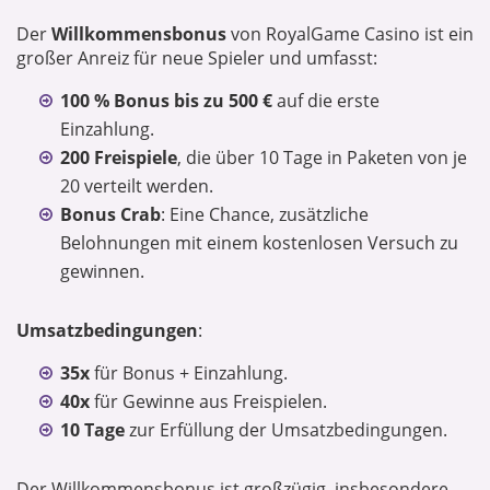
Der
Willkommensbonus
von RoyalGame Casino ist ein
großer Anreiz für neue Spieler und umfasst:
100 % Bonus bis zu 500 €
auf die erste
Einzahlung.
200 Freispiele
, die über 10 Tage in Paketen von je
20 verteilt werden.
Bonus Crab
: Eine Chance, zusätzliche
Belohnungen mit einem kostenlosen Versuch zu
gewinnen.
Umsatzbedingungen
:
35x
für Bonus + Einzahlung.
40x
für Gewinne aus Freispielen.
10 Tage
zur Erfüllung der Umsatzbedingungen.
Der Willkommensbonus ist großzügig, insbesondere