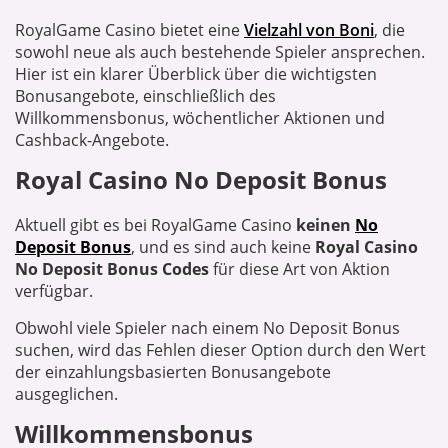
RoyalGame Casino bietet eine
Vielzahl von Boni
, die
sowohl neue als auch bestehende Spieler ansprechen.
Hier ist ein klarer Überblick über die wichtigsten
Bonusangebote, einschließlich des
Willkommensbonus, wöchentlicher Aktionen und
Cashback-Angebote.
Royal Casino No Deposit Bonus
Aktuell gibt es bei RoyalGame Casino
keinen
No
Deposit Bonus
, und es sind auch keine
Royal Casino
No Deposit Bonus Codes
für diese Art von Aktion
verfügbar.
Obwohl viele Spieler nach einem No Deposit Bonus
suchen, wird das Fehlen dieser Option durch den Wert
der einzahlungsbasierten Bonusangebote
ausgeglichen.
Willkommensbonus