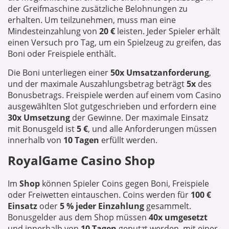
der Greifmaschine zusätzliche Belohnungen zu
erhalten. Um teilzunehmen, muss man eine
Mindesteinzahlung von
20 €
leisten. Jeder Spieler erhält
einen Versuch pro Tag, um ein Spielzeug zu greifen, das
Boni oder Freispiele enthält.
Die Boni unterliegen einer
50x Umsatzanforderung
,
und der maximale Auszahlungsbetrag beträgt
5x
des
Bonusbetrags. Freispiele werden auf einem vom Casino
ausgewählten Slot gutgeschrieben und erfordern eine
30x Umsetzung
der Gewinne. Der maximale Einsatz
mit Bonusgeld ist
5 €
, und alle Anforderungen müssen
innerhalb von
10 Tagen
erfüllt werden.
RoyalGame Casino Shop
Im
Shop
können Spieler Coins gegen Boni, Freispiele
oder Freiwetten eintauschen. Coins werden für
100 €
Einsatz
oder
5 % jeder Einzahlung
gesammelt.
Bonusgelder aus dem Shop müssen
40x umgesetzt
und innerhalb von
10 Tagen
genutzt werden, mit einer