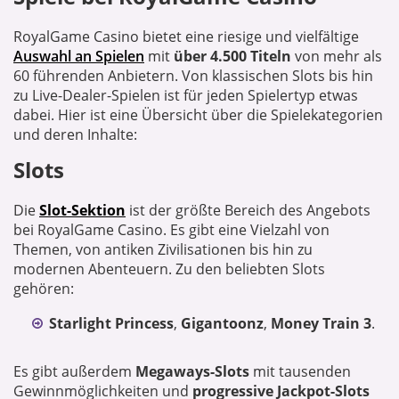
RoyalGame Casino bietet eine riesige und vielfältige
Auswahl an Spielen
mit
über 4.500 Titeln
von mehr als
60 führenden Anbietern. Von klassischen Slots bis hin
zu Live-Dealer-Spielen ist für jeden Spielertyp etwas
dabei. Hier ist eine Übersicht über die Spielekategorien
und deren Inhalte:
Slots
Die
Slot-Sektion
ist der größte Bereich des Angebots
bei RoyalGame Casino. Es gibt eine Vielzahl von
Themen, von antiken Zivilisationen bis hin zu
modernen Abenteuern. Zu den beliebten Slots
gehören:
Starlight Princess
,
Gigantoonz
,
Money Train 3
.
Es gibt außerdem
Megaways-Slots
mit tausenden
Gewinnmöglichkeiten und
progressive Jackpot-Slots