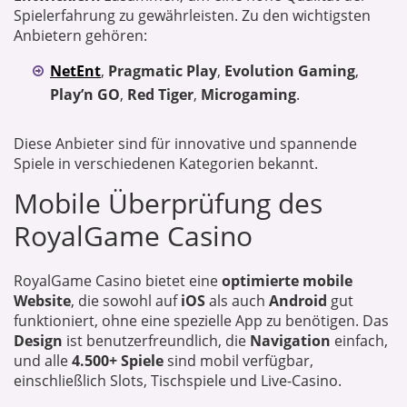
Spielerfahrung zu gewährleisten. Zu den wichtigsten
Anbietern gehören:
NetEnt
,
Pragmatic Play
,
Evolution Gaming
,
Play’n GO
,
Red Tiger
,
Microgaming
.
Diese Anbieter sind für innovative und spannende
Spiele in verschiedenen Kategorien bekannt.
Mobile Überprüfung des
RoyalGame Casino
RoyalGame Casino bietet eine
optimierte mobile
Website
, die sowohl auf
iOS
als auch
Android
gut
funktioniert, ohne eine spezielle App zu benötigen. Das
Design
ist benutzerfreundlich, die
Navigation
einfach,
und alle
4.500+ Spiele
sind mobil verfügbar,
einschließlich Slots, Tischspiele und Live-Casino.