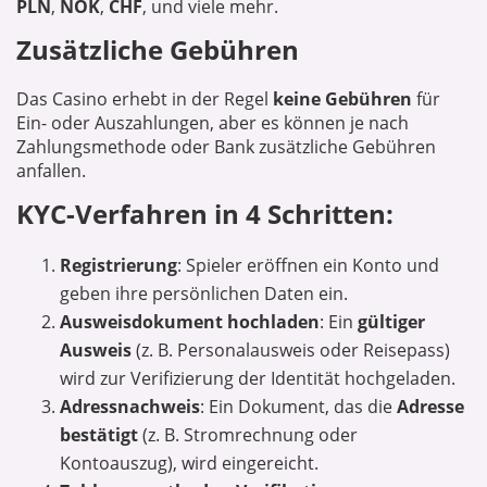
PLN
,
NOK
,
CHF
, und viele mehr.
Zusätzliche Gebühren
Das Casino erhebt in der Regel
keine Gebühren
für
Ein- oder Auszahlungen, aber es können je nach
Zahlungsmethode oder Bank zusätzliche Gebühren
anfallen.
KYC-Verfahren in 4 Schritten:
Registrierung
: Spieler eröffnen ein Konto und
geben ihre persönlichen Daten ein.
Ausweisdokument hochladen
: Ein
gültiger
Ausweis
(z. B. Personalausweis oder Reisepass)
wird zur Verifizierung der Identität hochgeladen.
Adressnachweis
: Ein Dokument, das die
Adresse
bestätigt
(z. B. Stromrechnung oder
Kontoauszug), wird eingereicht.