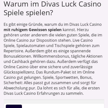
Warum im Divas Luck Casino
Spiele spielen?
Es gibt einige Gründe, warum du im Divas Luck Casino
mit ruhigem Gewissen spielen
kannst. Hierzu
gehören unter anderem die vielen guten Spiele, die im
Online Casino zur Disposition stehen. Live Casino
Spiele, Spielautomaten und Tischspiele gehören zum
Repertoire. Außerdem gibt es einige spannende
Bonusaktionen. Willkommensbonus, tägliche Aktionen
und Cashback gehören dazu. Außerdem verfügt das
Online Casino über eine sichere und zuverlässige
Glücksspiellizenz. Das Rundum-Paket ist im Online
Casino gut gelungen. Spiele, Sportwetten, Bonus,
Sicherheit: Alles passt gut zusammen und sorgt für
Abwechslung pur. Da lohnt es sich für alle, die ersten
Divas Luck Casino Erfahrungen zu sammeln.