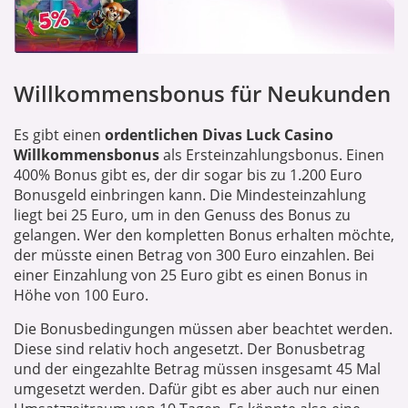
Willkommensbonus für Neukunden
Es gibt einen
ordentlichen Divas Luck Casino
Willkommensbonus
als Ersteinzahlungsbonus. Einen
400% Bonus gibt es, der dir sogar bis zu 1.200 Euro
Bonusgeld einbringen kann. Die Mindesteinzahlung
liegt bei 25 Euro, um in den Genuss des Bonus zu
gelangen. Wer den kompletten Bonus erhalten möchte,
der müsste einen Betrag von 300 Euro einzahlen. Bei
einer Einzahlung von 25 Euro gibt es einen Bonus in
Höhe von 100 Euro.
Die Bonusbedingungen müssen aber beachtet werden.
Diese sind relativ hoch angesetzt. Der Bonusbetrag
und der eingezahlte Betrag müssen insgesamt 45 Mal
umgesetzt werden. Dafür gibt es aber auch nur einen