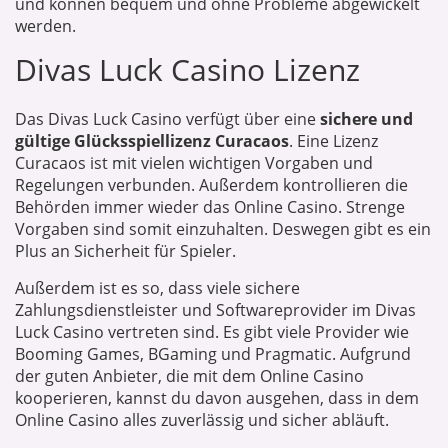
und können bequem und ohne Probleme abgewickelt
werden.
Divas Luck Casino Lizenz
Das Divas Luck Casino verfügt über eine
sichere und
gültige Glücksspiellizenz Curacaos
. Eine Lizenz
Curacaos ist mit vielen wichtigen Vorgaben und
Regelungen verbunden. Außerdem kontrollieren die
Behörden immer wieder das Online Casino. Strenge
Vorgaben sind somit einzuhalten. Deswegen gibt es ein
Plus an Sicherheit für Spieler.
Außerdem ist es so, dass viele sichere
Zahlungsdienstleister und Softwareprovider im Divas
Luck Casino vertreten sind. Es gibt viele Provider wie
Booming Games, BGaming und Pragmatic. Aufgrund
der guten Anbieter, die mit dem Online Casino
kooperieren, kannst du davon ausgehen, dass in dem
Online Casino alles zuverlässig und sicher abläuft.