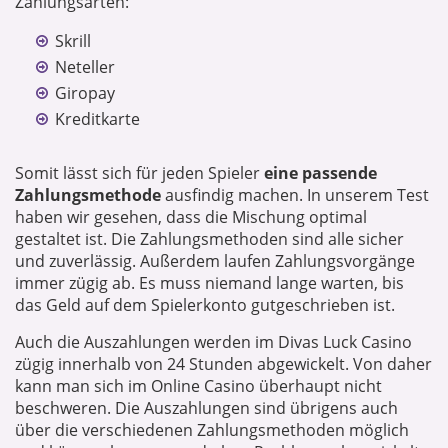
Zahlungsarten:
Skrill
Neteller
Giropay
Kreditkarte
Somit lässt sich für jeden Spieler
eine passende
Zahlungsmethode
ausfindig machen. In unserem Test
haben wir gesehen, dass die Mischung optimal
gestaltet ist. Die Zahlungsmethoden sind alle sicher
und zuverlässig. Außerdem laufen Zahlungsvorgänge
immer zügig ab. Es muss niemand lange warten, bis
das Geld auf dem Spielerkonto gutgeschrieben ist.
Auch die Auszahlungen werden im Divas Luck Casino
zügig innerhalb von 24 Stunden abgewickelt. Von daher
kann man sich im Online Casino überhaupt nicht
beschweren. Die Auszahlungen sind übrigens auch
über die verschiedenen Zahlungsmethoden möglich