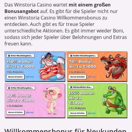
Das Winstoria Casino wartet
mit einem großen
Bonusangebot
auf. Es gibt für die Spieler nicht nur
einen Winstoria Casino Willkommensbonus zu
entdecken. Auch gibt es für treue Spieler
unterschiedliche Aktionen. Es gibt immer wieder Boni,
sodass sich jeder Spieler über Belohnungen und Extras
freuen kann.
Willkommensbonus für Neukunden