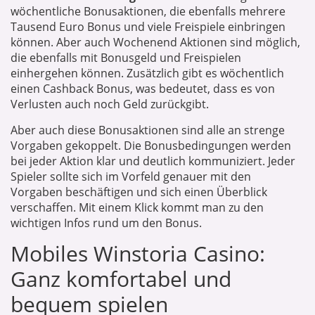
wöchentliche Bonusaktionen, die ebenfalls mehrere
Tausend Euro Bonus und viele Freispiele einbringen
können. Aber auch Wochenend Aktionen sind möglich,
die ebenfalls mit Bonusgeld und Freispielen
einhergehen können. Zusätzlich gibt es wöchentlich
einen Cashback Bonus, was bedeutet, dass es von
Verlusten auch noch Geld zurückgibt.
Aber auch diese Bonusaktionen sind alle an strenge
Vorgaben gekoppelt. Die Bonusbedingungen werden
bei jeder Aktion klar und deutlich kommuniziert. Jeder
Spieler sollte sich im Vorfeld genauer mit den
Vorgaben beschäftigen und sich einen Überblick
verschaffen. Mit einem Klick kommt man zu den
wichtigen Infos rund um den Bonus.
Mobiles Winstoria Casino:
Ganz komfortabel und
bequem spielen