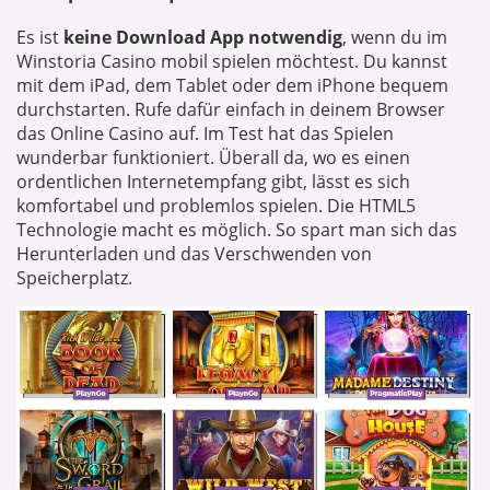
Es ist
keine Download App notwendig
, wenn du im
Winstoria Casino mobil spielen möchtest. Du kannst
mit dem iPad, dem Tablet oder dem iPhone bequem
durchstarten. Rufe dafür einfach in deinem Browser
das Online Casino auf. Im Test hat das Spielen
wunderbar funktioniert. Überall da, wo es einen
ordentlichen Internetempfang gibt, lässt es sich
komfortabel und problemlos spielen. Die HTML5
Technologie macht es möglich. So spart man sich das
Herunterladen und das Verschwenden von
Speicherplatz.