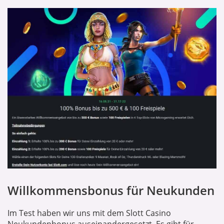
Willkommensbonus für Neukunden
Im Test haben wir uns mit dem Slott Casino