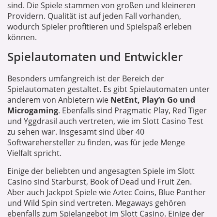
sind. Die Spiele stammen von großen und kleineren
Providern. Qualität ist auf jeden Fall vorhanden,
wodurch Spieler profitieren und Spielspaß erleben
können.
Spielautomaten und Entwickler
Besonders umfangreich ist der Bereich der
Spielautomaten gestaltet. Es gibt Spielautomaten unter
anderem von Anbietern wie
NetEnt, Play’n Go und
Microgaming
. Ebenfalls sind Pragmatic Play, Red Tiger
und Yggdrasil auch vertreten, wie im Slott Casino Test
zu sehen war. Insgesamt sind über 40
Softwarehersteller zu finden, was für jede Menge
Vielfalt spricht.
Einige der beliebten und angesagten Spiele im Slott
Casino sind Starburst, Book of Dead und Fruit Zen.
Aber auch Jackpot Spiele wie Aztec Coins, Blue Panther
und Wild Spin sind vertreten. Megaways gehören
ebenfalls zum Spielangebot im Slott Casino. Einige der