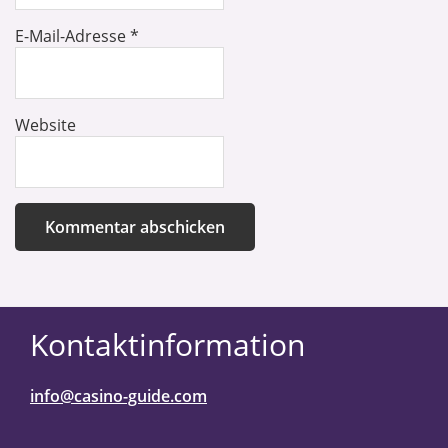
E-Mail-Adresse
*
Website
Kontaktinformation
info@casino-guide.com