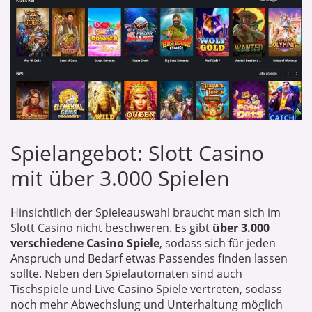
Spielangebot: Slott Casino
mit über 3.000 Spielen
Hinsichtlich der Spieleauswahl braucht man sich im
Slott Casino nicht beschweren. Es gibt
über 3.000
verschiedene Casino Spiele
, sodass sich für jeden
Anspruch und Bedarf etwas Passendes finden lassen
sollte. Neben den Spielautomaten sind auch
Tischspiele und Live Casino Spiele vertreten, sodass
noch mehr Abwechslung und Unterhaltung möglich