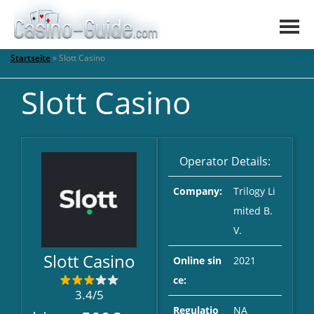
Zum
Zur
Inhalt
Fußzeile
Casino
springen
springen
Infos
Guide
Startseite
»
Slott Casino
zu
den
Slott Casino
besten
Online
Casinos
Operator Details:
Company:
Trilogy Li
mited B.
V.
Slott Casino
Online sin
2021
ce:
3.4/5
Regulatio
NA