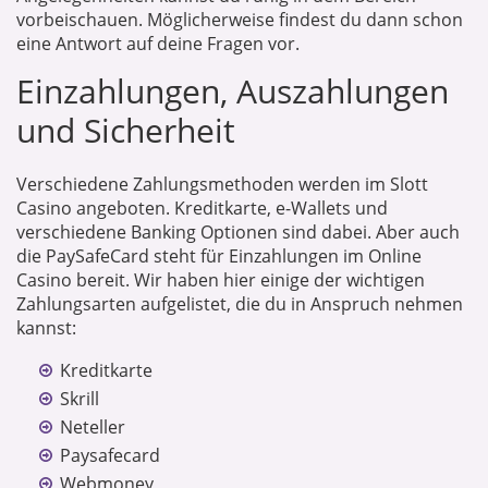
vorbeischauen. Möglicherweise findest du dann schon
eine Antwort auf deine Fragen vor.
Einzahlungen, Auszahlungen
und Sicherheit
Verschiedene Zahlungsmethoden werden im Slott
Casino angeboten. Kreditkarte, e-Wallets und
verschiedene Banking Optionen sind dabei. Aber auch
die PaySafeCard steht für Einzahlungen im Online
Casino bereit. Wir haben hier einige der wichtigen
Zahlungsarten aufgelistet, die du in Anspruch nehmen
kannst:
Kreditkarte
Skrill
Neteller
Paysafecard
Webmoney