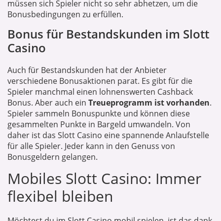
müssen sich Spieler nicht so sehr abhetzen, um die
Bonusbedingungen zu erfüllen.
Bonus für Bestandskunden im Slott
Casino
Auch für Bestandskunden hat der Anbieter
verschiedene Bonusaktionen parat. Es gibt für die
Spieler manchmal einen lohnenswerten Cashback
Bonus. Aber auch ein
Treueprogramm ist vorhanden
.
Spieler sammeln Bonuspunkte und können diese
gesammelten Punkte in Bargeld umwandeln. Von
daher ist das Slott Casino eine spannende Anlaufstelle
für alle Spieler. Jeder kann in den Genuss von
Bonusgeldern gelangen.
Mobiles Slott Casino: Immer
flexibel bleiben
Möchtest du im Slott Casino mobil spielen, ist das dank