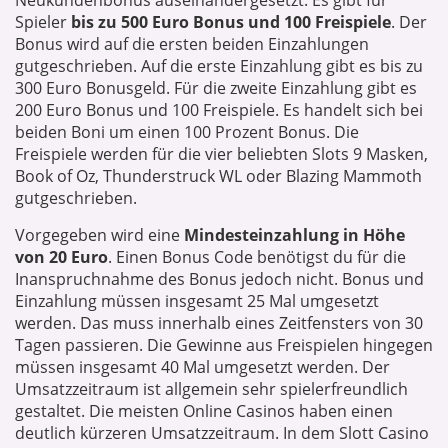
Neukundenbonus auseinandergesetzt. Es gibt für
Spieler
bis zu 500 Euro Bonus und 100 Freispiele
. Der
Bonus wird auf die ersten beiden Einzahlungen
gutgeschrieben. Auf die erste Einzahlung gibt es bis zu
300 Euro Bonusgeld. Für die zweite Einzahlung gibt es
200 Euro Bonus und 100 Freispiele. Es handelt sich bei
beiden Boni um einen 100 Prozent Bonus. Die
Freispiele werden für die vier beliebten Slots 9 Masken,
Book of Oz, Thunderstruck WL oder Blazing Mammoth
gutgeschrieben.
Vorgegeben wird eine
Mindesteinzahlung in Höhe
von 20 Euro
. Einen Bonus Code benötigst du für die
Inanspruchnahme des Bonus jedoch nicht. Bonus und
Einzahlung müssen insgesamt 25 Mal umgesetzt
werden. Das muss innerhalb eines Zeitfensters von 30
Tagen passieren. Die Gewinne aus Freispielen hingegen
müssen insgesamt 40 Mal umgesetzt werden. Der
Umsatzzeitraum ist allgemein sehr spielerfreundlich
gestaltet. Die meisten Online Casinos haben einen
deutlich kürzeren Umsatzzeitraum. In dem Slott Casino