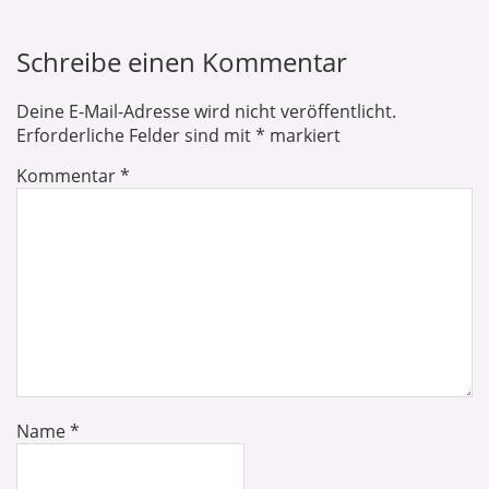
Leser-
Schreibe einen Kommentar
Interaktionen
Deine E-Mail-Adresse wird nicht veröffentlicht.
Erforderliche Felder sind mit
*
markiert
Kommentar
*
Name
*