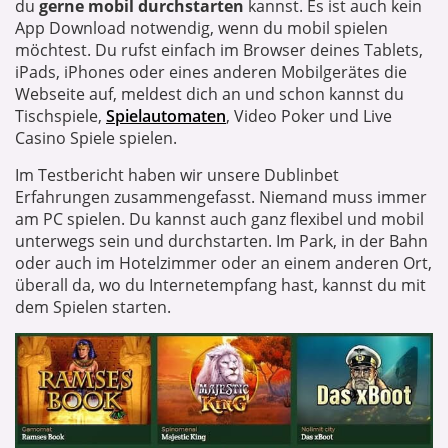
du
gerne mobil durchstarten
kannst. Es ist auch kein
App Download notwendig, wenn du mobil spielen
möchtest. Du rufst einfach im Browser deines Tablets,
iPads, iPhones oder eines anderen Mobilgerätes die
Webseite auf, meldest dich an und schon kannst du
Tischspiele,
Spielautomaten
, Video Poker und Live
Casino Spiele spielen.
Im Testbericht haben wir unsere Dublinbet
Erfahrungen zusammengefasst. Niemand muss immer
am PC spielen. Du kannst auch ganz flexibel und mobil
unterwegs sein und durchstarten. Im Park, in der Bahn
oder auch im Hotelzimmer oder an einem anderen Ort,
überall da, wo du Internetempfang hast, kannst du mit
dem Spielen starten.