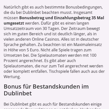
Natürlich gibt es auch bestimmte Bonusbedingungen,
die du bei Dublinbet beachten musst. Insgesamt
müssen
Bonusbetrag und Einzahlungsbetrag 35 Mal
umgesetzt
werden. Dafür gibt es einen langen
Umsatzzeitraum von 30 Tagen. Der Zeitraum bewegt
sich im guten Bereich und ist deutlich länger, als in
vielen anderen Online Casinos. Alles ist in deutscher
Sprache gehalten. Zu beachten ist ein Maximaleinsatz
in Höhe von 5 Euro. Nicht alle Spiele tragen zum
Umsetzen bei. Die Spielautomaten werden mit 100
Prozent angerechnet. Es gibt aber auch
Spielautomaten, die nur zum Teil angerechnet werden
oder komplett entfallen. Tischspiele fallen auch aus der
Wertung.
Bonus für Bestandskunden im
Dublinbet
Bei Dublinbet gibt es auch für Bestandskunden einige