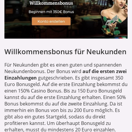
Willkommensbonus für Neukunden
Für Neukunden gibt es einen guten und spannenden
Neukundenbonus. Der Bonus wird
auf die ersten zwei
Einzahlungen
gutgeschrieben. Es gibt insgesamt 350
Euro Bonusgeld. Auf die erste Einzahlung bekommst du
einen 150% Casino Bonus. Bis zu 150 Euro Bonusgeld
kannst du auf die erste Einzahlung erhalten. Einen 50%
Bonus bekommst du auf die zweite Einzahlung. Da ist
immerhin ein Bonus von bis zu 200 Euro möglich. Es
gibt also ein gutes Startgeld, sodass du direkt
profitieren kannst. Um überhaupt Bonusgeld zu
erhalten, musst du mindestens 20 Euro einzahlen.