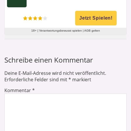
Jetzt Spielen!
18+ | Verantwortungsbewusst spielen | AGB gelten
Leser-
Schreibe einen Kommentar
Interaktionen
Deine E-Mail-Adresse wird nicht veröffentlicht.
Erforderliche Felder sind mit
*
markiert
Kommentar
*