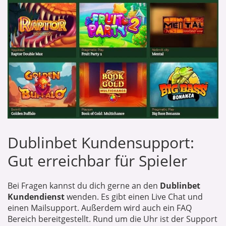
Dublinbet Kundensupport:
Gut erreichbar für Spieler
Bei Fragen kannst du dich gerne an den
Dublinbet
Kundendienst
wenden. Es gibt einen Live Chat und
einen Mailsupport. Außerdem wird auch ein FAQ
Bereich bereitgestellt. Rund um die Uhr ist der Support