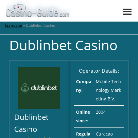
Zum
Zur
Inhalt
Fußzeile
Casino
springen
springen
Infos
Guide
Startseite
»
Dublinbet Casino
zu
den
Dublinbet Casino
besten
Online
Casinos
Operator Details:
Compa
Mobile Tech
ny:
nology Mark
eting B.V.
Online
2004
Dublinbet
since:
Casino
Regula
Curacao