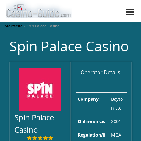
Zum
Zur
Inhalt
Fußzeile
Casino
springen
springen
Infos
Guide
Startseite
»
Spin Palace Casino
zu
den
Spin Palace Casino
besten
Online
Casinos
Operator Details:
Company:
Bayto
n Ltd
Spin Palace
Online since:
2001
Casino
Regulation/li
MGA