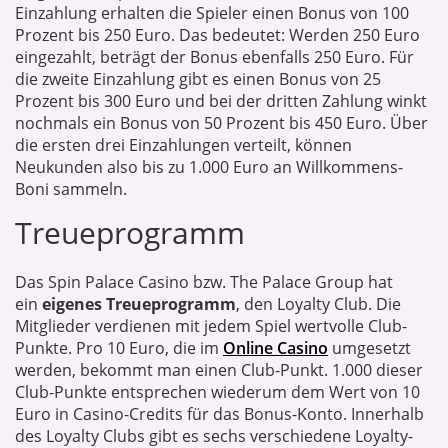
Einzahlung erhalten die Spieler einen Bonus von 100
Prozent bis 250 Euro. Das bedeutet: Werden 250 Euro
eingezahlt, beträgt der Bonus ebenfalls 250 Euro. Für
die zweite Einzahlung gibt es einen Bonus von 25
Prozent bis 300 Euro und bei der dritten Zahlung winkt
nochmals ein Bonus von 50 Prozent bis 450 Euro. Über
die ersten drei Einzahlungen verteilt, können
Neukunden also bis zu 1.000 Euro an Willkommens-
Boni sammeln.
Treueprogramm
Das Spin Palace Casino bzw. The Palace Group hat
ein
eigenes Treueprogramm
, den Loyalty Club. Die
Mitglieder verdienen mit jedem Spiel wertvolle Club-
Punkte. Pro 10 Euro, die im
Online Casino
umgesetzt
werden, bekommt man einen Club-Punkt. 1.000 dieser
Club-Punkte entsprechen wiederum dem Wert von 10
Euro in Casino-Credits für das Bonus-Konto. Innerhalb
des Loyalty Clubs gibt es sechs verschiedene Loyalty-