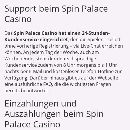
Support beim Spin Palace
Casino
Das
Spin Palace Casino hat einen 24-Stunden-
Kundenservice eingerichtet
, den die Spieler – selbst
ohne vorherige Registrierung – via Live-Chat erreichen
können. An jedem Tag der Woche, auch am
Wochenende, steht der deutschsprachige
Kundenservice zudem von 8 Uhr morgens bis 1 Uhr
nachts per E-Mail und kostenloser Telefon-Hotline zur
Verfügung. Darüber hinaus gibt es auf der Webseite
eine ausführliche FAQ, die die wichtigsten Fragen
bereits beantwortet.
Einzahlungen und
Auszahlungen beim Spin
Palace Casino