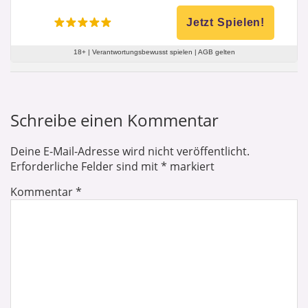
Jetzt Spielen!
18+ | Verantwortungsbewusst spielen | AGB gelten
Leser-
Schreibe einen Kommentar
Interaktionen
Deine E-Mail-Adresse wird nicht veröffentlicht.
Erforderliche Felder sind mit
*
markiert
Kommentar
*