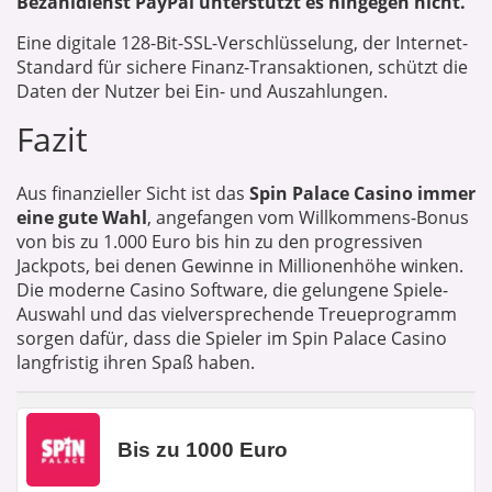
Bezahldienst PayPal unterstützt es hingegen nicht.
Eine digitale 128-Bit-SSL-Verschlüsselung, der Internet-
Standard für sichere Finanz-Transaktionen, schützt die
Daten der Nutzer bei Ein- und Auszahlungen.
Fazit
Aus finanzieller Sicht ist das
Spin Palace Casino immer
eine gute Wahl
, angefangen vom Willkommens-Bonus
von bis zu 1.000 Euro bis hin zu den progressiven
Jackpots, bei denen Gewinne in Millionenhöhe winken.
Die moderne Casino Software, die gelungene Spiele-
Auswahl und das vielversprechende Treueprogramm
sorgen dafür, dass die Spieler im Spin Palace Casino
langfristig ihren Spaß haben.
Bis zu 1000 Euro