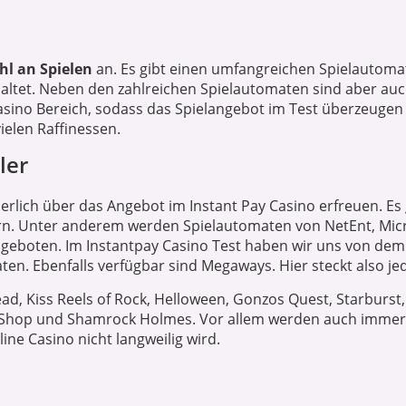
hl an Spielen
an. Es gibt einen umfangreichen Spielautomat
altet. Neben den zahlreichen Spielautomaten sind aber auc
asino Bereich, sodass das Spielangebot im Test überzeugen 
elen Raffinessen.
ler
herlich über das Angebot im Instant Pay Casino erfreuen. Es 
rn. Unter anderem werden Spielautomaten von NetEnt, Mi
ngeboten. Im Instantpay Casino Test haben wir uns von dem
en. Ebenfalls verfügbar sind Megaways. Hier steckt also je
ad, Kiss Reels of Rock, Helloween, Gonzos Quest, Starburst,
t Shop und Shamrock Holmes. Vor allem werden auch immer 
line Casino nicht langweilig wird.