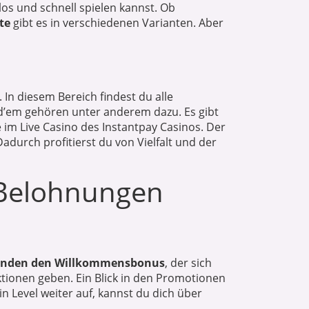
los und schnell spielen kannst. Ob
te
gibt es in verschiedenen Varianten. Aber
 In diesem Bereich findest du alle
old’em gehören unter anderem dazu. Es gibt
im Live Casino des Instantpay Casinos. Der
Dadurch profitierst du von Vielfalt und der
r Belohnungen
unden den Willkommensbonus
, der sich
tionen geben. Ein Blick in den Promotionen
in Level weiter auf, kannst du dich über