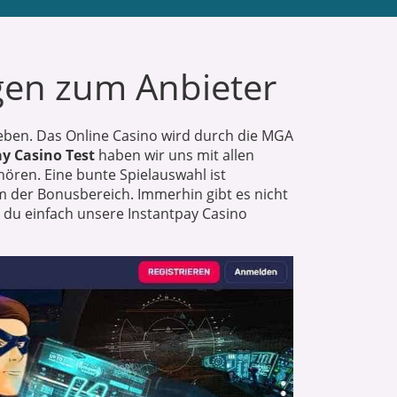
ngen zum Anbieter
ieben. Das Online Casino wird durch die MGA
ay Casino Test
haben wir uns mit allen
ören. Eine bunte Spielauswahl ist
em der Bonusbereich. Immerhin gibt es nicht
du einfach unsere Instantpay Casino