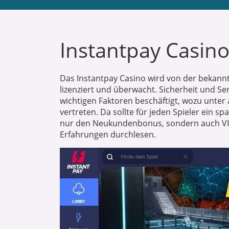
Instantpay Casin
Das Instantpay Casino wird von der bekannt
lizenziert und überwacht. Sicherheit und Se
wichtigen Faktoren beschäftigt, wozu unter
vertreten. Da sollte für jeden Spieler ein 
nur den Neukundenbonus, sondern auch VIP
Erfahrungen durchlesen.