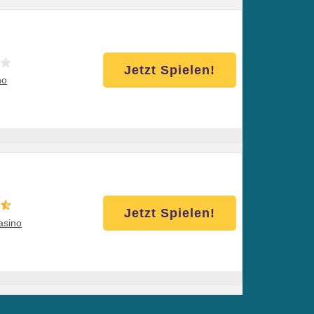
Jetzt Spielen!
no
Jetzt Spielen!
asino