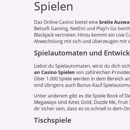
Spielen
Das Online Casino bietet eine
breite Auswa
Betsoft Gaming, NetEnt und Play’n Go beinh
Blackjack vertreten. Hinzu kommt ein Live C
Abwechslung mit sich und überzeugen mit vi
Spielautomaten und Entwick
Liebst du Spielautomaten, wirst du dich sic
an Casino Spielen
von zahlreichen Provide
Über 1.000 Spiele werden in dem Bereich a
sind übrigens auch Bonus-Kauf Spielautomat
Unter anderem gibt es die Spiele Book of De
Megaways sind Aztec Gold, Dazzle Me, Frui
dir sicher sein, dass es so schnell in dem On
Tischspiele