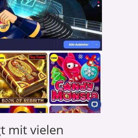
 mit vielen