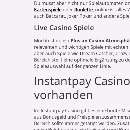
Du musst aber nicht nur Spielautomaten onli
Kartenspiele
oder
Roulette
, online ist alle
auch Baccarat, Joker Poker und andere Spi
Live Casino Spiele
Möchtest du ein
Plus an Casino Atmosphä
relevanten und wichtigen Spiele mit echten
aber auch Spiele wie Dream Catcher, Crazy 
Bereich stellt eine optimale Ergänzung zu de
Spieleauswahl auf der ganzen Linie.
Instantpay Casino
vorhanden
Im Instantpay Casino gibt es eine bunte M
aus Bonusgeld und Freispielen zusammenset
Bereich sollte immer getätigt werden. Zusätz
einige Belohnungen wie Freispiele und Bonu