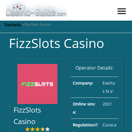
Zum
Zur
Inhalt
Fußzeile
Casino
springen
springen
Infos
Guide
Startseite
»
FizzSlots Casino
zu
den
FizzSlots Casino
besten
Online
Casinos
Operator Details:
Company:
Exertu
s N.V.
Online sinc
2021
FizzSlots
e:
Casino
Regulation/l
Curaca