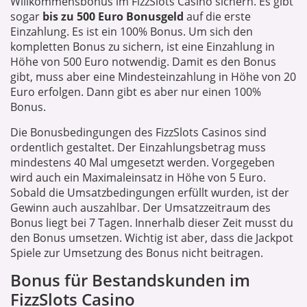
Willkommensbonus im FizzSlots Casino sichern. Es gibt
sogar
bis zu 500 Euro Bonusgeld
auf die erste
Einzahlung. Es ist ein 100% Bonus. Um sich den
kompletten Bonus zu sichern, ist eine Einzahlung in
Höhe von 500 Euro notwendig. Damit es den Bonus
gibt, muss aber eine Mindesteinzahlung in Höhe von 20
Euro erfolgen. Dann gibt es aber nur einen 100%
Bonus.
Die Bonusbedingungen des FizzSlots Casinos sind
ordentlich gestaltet. Der Einzahlungsbetrag muss
mindestens 40 Mal umgesetzt werden. Vorgegeben
wird auch ein Maximaleinsatz in Höhe von 5 Euro.
Sobald die Umsatzbedingungen erfüllt wurden, ist der
Gewinn auch auszahlbar. Der Umsatzzeitraum des
Bonus liegt bei 7 Tagen. Innerhalb dieser Zeit musst du
den Bonus umsetzen. Wichtig ist aber, dass die Jackpot
Spiele zur Umsetzung des Bonus nicht beitragen.
Bonus für Bestandskunden im
FizzSlots Casino