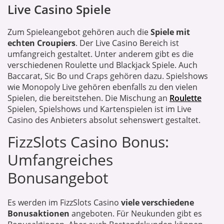
Live Casino Spiele
Zum Spieleangebot gehören auch die
Spiele mit
echten Croupiers
. Der Live Casino Bereich ist
umfangreich gestaltet. Unter anderem gibt es die
verschiedenen Roulette und Blackjack Spiele. Auch
Baccarat, Sic Bo und Craps gehören dazu. Spielshows
wie Monopoly Live gehören ebenfalls zu den vielen
Spielen, die bereitstehen. Die Mischung an
Roulette
Spielen, Spielshows und Kartenspielen ist im Live
Casino des Anbieters absolut sehenswert gestaltet.
FizzSlots Casino Bonus:
Umfangreiches
Bonusangebot
Es werden im FizzSlots Casino
viele verschiedene
Bonusaktionen
angeboten. Für Neukunden gibt es