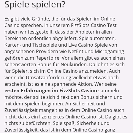
Spiele spielen?
Es gibt viele Gründe, die für das Spielen im Online
Casino sprechen. In unserem FizzSlots Casino Test
haben wir festgestellt, dass der Anbieter in allen
Bereichen ordentlich abgeliefert. Spielautomaten,
Karten- und Tischspiele und Live Casino Spiele von
angesehenen Providern wie NetEnt und Microgaming
gehören zum Repertoire. Vor allem gibt es auch einen
sehenswerten Bonus für Neukunden. Da lohnt es sich
für Spieler, sich im Online Casino anzumelden. Auch
wenn die Umsatzanforderung vielleicht etwas hoch
erscheint, ist es eine spannende Aktion. Wer seine
ersten Erfahrungen im FizzSlots Casino
sammeln
möchte, der sollte sich direkt den Bonus sichern und
mit dem Spielen beginnen. An Sicherheit und
Zuverlässigkeit mangelt es in dem Online Casino auch
nicht, da es ein lizenziertes Online Casino ist. Da gibt es
nichts zu befürchten. Spielspaß, Sicherheit und
Zuverlässigkeit, das ist in dem Online Casino ganz