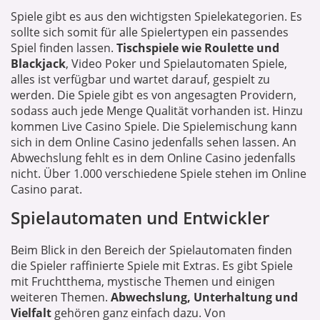
Spiele gibt es aus den wichtigsten Spielekategorien. Es
sollte sich somit für alle Spielertypen ein passendes
Spiel finden lassen.
Tischspiele wie Roulette und
Blackjack
, Video Poker und Spielautomaten Spiele,
alles ist verfügbar und wartet darauf, gespielt zu
werden. Die Spiele gibt es von angesagten Providern,
sodass auch jede Menge Qualität vorhanden ist. Hinzu
kommen Live Casino Spiele. Die Spielemischung kann
sich in dem Online Casino jedenfalls sehen lassen. An
Abwechslung fehlt es in dem Online Casino jedenfalls
nicht. Über 1.000 verschiedene Spiele stehen im Online
Casino parat.
Spielautomaten und Entwickler
Beim Blick in den Bereich der Spielautomaten finden
die Spieler raffinierte Spiele mit Extras. Es gibt Spiele
mit Fruchtthema, mystische Themen und einigen
weiteren Themen.
Abwechslung, Unterhaltung und
Vielfalt
gehören ganz einfach dazu. Von