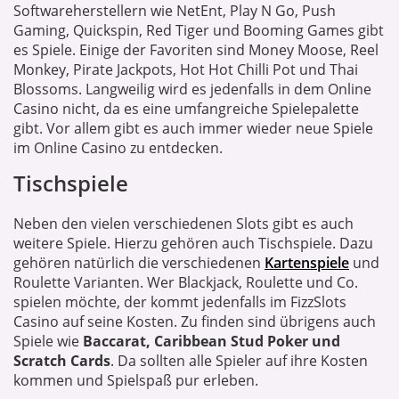
Softwareherstellern wie NetEnt, Play N Go, Push
Gaming, Quickspin, Red Tiger und Booming Games gibt
es Spiele. Einige der Favoriten sind Money Moose, Reel
Monkey, Pirate Jackpots, Hot Hot Chilli Pot und Thai
Blossoms. Langweilig wird es jedenfalls in dem Online
Casino nicht, da es eine umfangreiche Spielepalette
gibt. Vor allem gibt es auch immer wieder neue Spiele
im Online Casino zu entdecken.
Tischspiele
Neben den vielen verschiedenen Slots gibt es auch
weitere Spiele. Hierzu gehören auch Tischspiele. Dazu
gehören natürlich die verschiedenen
Kartenspiele
und
Roulette Varianten. Wer Blackjack, Roulette und Co.
spielen möchte, der kommt jedenfalls im FizzSlots
Casino auf seine Kosten. Zu finden sind übrigens auch
Spiele wie
Baccarat, Caribbean Stud Poker und
Scratch Cards
. Da sollten alle Spieler auf ihre Kosten
kommen und Spielspaß pur erleben.