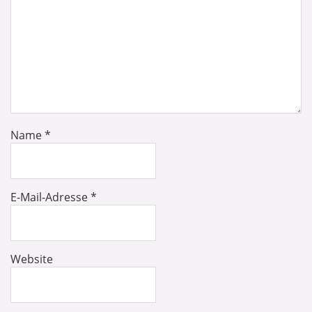
Name
*
E-Mail-Adresse
*
Website