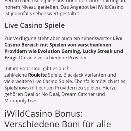
Bereich der Tischspiele austoben und Unterhaltung auf
hohem Niveau genießen. Das Angebot bei iWildCasino
ist jedenfalls sehenswert gestaltet.
Live Casino Spiele
Zur Verfügung steht aber auch ein sehenswerter
Live
Casino Bereich mit Spielen von verschiedenen
Providern wie Evolution Gaming, Lucky Streak und
Ezugi
. Da viele verschiedene Provider
mit im Boot sind, gibt es auch
zahlreiche
Roulette
Spiele, Blackjack Varianten und
viele weitere Live Casino Spiele. Ebenfalls möglich ist es,
Spielshows mit echten Providern zu spielen. Hierzu
gehören Deal or No Deal, Dream Catcher und
Monopoly Live.
iWildCasino Bonus:
Verschiedene Boni für alle