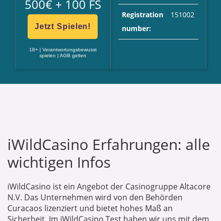
500€ + 100 FS
Registration
151002
Jetzt Spielen!
number:
18+ | Verantwortungsbewusst
spielen | AGB gelten
iWildCasino Erfahrungen: alle
wichtigen Infos
iWildCasino ist ein Angebot der Casinogruppe Altacore
N.V. Das Unternehmen wird von den Behörden
Curacaos lizenziert und bietet hohes Maß an
Sicherheit. Im iWildCasino Test haben wir uns mit dem