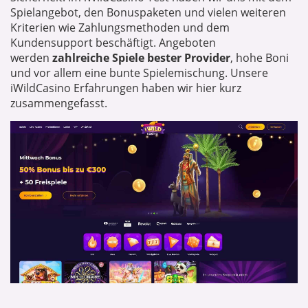
Spielangebot, den Bonuspaketen und vielen weiteren
Kriterien wie Zahlungsmethoden und dem
Kundensupport beschäftigt. Angeboten
werden
zahlreiche Spiele bester Provider
, hohe Boni
und vor allem eine bunte Spielemischung. Unsere
iWildCasino Erfahrungen haben wir hier kurz
zusammengefasst.