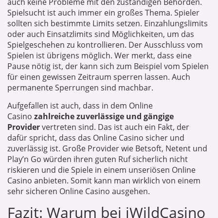
auch keine Probleme mit den zuständigen Behörden.
Spielsucht ist auch immer ein großes Thema. Spieler
sollten sich bestimmte Limits setzen. Einzahlungslimits
oder auch Einsatzlimits sind Möglichkeiten, um das
Spielgeschehen zu kontrollieren. Der Ausschluss vom
Spielen ist übrigens möglich. Wer merkt, dass eine
Pause nötig ist, der kann sich zum Beispiel vom Spielen
für einen gewissen Zeitraum sperren lassen. Auch
permanente Sperrungen sind machbar.
Aufgefallen ist auch, dass in dem Online
Casino
zahlreiche zuverlässige und gängige
Provider
vertreten sind. Das ist auch ein Fakt, der
dafür spricht, dass das Online Casino sicher und
zuverlässig ist. Große Provider wie Betsoft, Netent und
Play’n Go würden ihren guten Ruf sicherlich nicht
riskieren und die Spiele in einem unseriösen Online
Casino anbieten. Somit kann man wirklich von einem
sehr sicheren Online Casino ausgehen.
Fazit: Warum bei iWildCasino