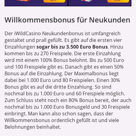
Willkommensbonus für Neukunden
Der iWildCasino Neukundenbonus ist umfangreich
gestaltet und prall gefüllt. Es gibt auf die ersten vier
Einzahlungen
sogar bis zu 3.500 Euro Bonus
. Hinzu
kommen bis zu 270 Freispiele. Die erste Einzahlung
wird mit einem 100% Bonus belohnt. Bis zu 500 Euro
und 100 Freispiele gibt es. Danach gibt es einen 50%
Bonus auf die Einzahlung. Der Maximalbonus liegt
dabei bei 1.000 Euro und 80 Freispielen. Einen 30%
Bonus gibt es auf die dritte Einzahlung. So sind
nochmal bis zu 1.000 Euro und 60 Freispiele möglich.
Zum Schluss steht noch ein 80% Bonus bereit, der auch
nochmal bis zu 1.000 Euro Bonusgeld und 30 Freispiele
einbringt. Man kann also schon sagen, dass der
Willkommensbonus ordentlich gefüllt ist und viele
Belohnungen beinhaltet.