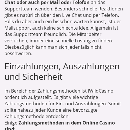
Chat oder auch per Mail oder Telefon
an das
Supportteam wenden. Besonders schnelle Reaktionen
gibt es natürlich über den Live Chat und per Telefon.
Falls du aber auch ein bisschen warten kannst, ist der
Mailsupport auch keine schlechte Idee. Allgemein ist
das Supportteam freundlich. Die Mitarbeiter
versuchen, immer eine schnelle Lösung zu finden.
Diesbezüglich kann man sich jedenfalls nicht
beschweren.
Einzahlungen, Auszahlungen
und Sicherheit
Im Bereich der Zahlungsmethoden ist iWildCasino
ordentlich aufgestellt. Es gibt viele wichtige
Zahlungsmethoden für Ein- und Auszahlungen. Somit
sollte nahezu jeder Kunde eine bevorzugte
Zahlungsmethode entdecken.
Einige
Zahlungsmethoden in dem Online Casino
sind
: