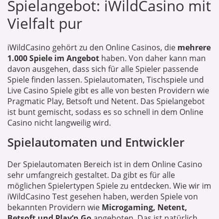
Spielangebot: iWildCasino mit
Vielfalt pur
iWildCasino gehört zu den Online Casinos, die
mehrere
1.000 Spiele im Angebot
haben. Von daher kann man
davon ausgehen, dass sich für alle Spieler passende
Spiele finden lassen. Spielautomaten, Tischspiele und
Live Casino Spiele gibt es alle von besten Providern wie
Pragmatic Play, Betsoft und Netent. Das Spielangebot
ist bunt gemischt, sodass es so schnell in dem Online
Casino nicht langweilig wird.
Spielautomaten und Entwickler
Der Spielautomaten Bereich ist in dem Online Casino
sehr umfangreich gestaltet. Da gibt es für alle
möglichen Spielertypen Spiele zu entdecken. Wie wir im
iWildCasino Test gesehen haben, werden Spiele von
bekannten Providern wie
Microgaming, Netent,
Betsoft und Play’n Go
angeboten. Das ist natürlich