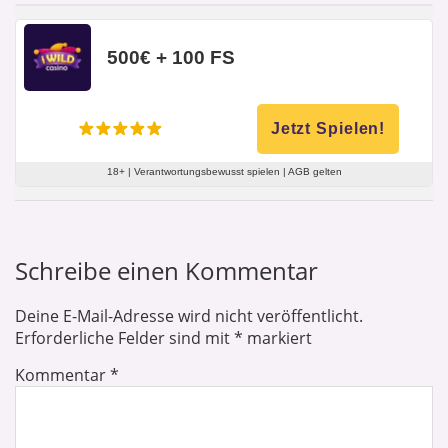
500€ + 100 FS
Jetzt Spielen!
18+ | Verantwortungsbewusst spielen | AGB gelten
Leser-
Schreibe einen Kommentar
Interaktionen
Deine E-Mail-Adresse wird nicht veröffentlicht.
Erforderliche Felder sind mit
*
markiert
Kommentar
*