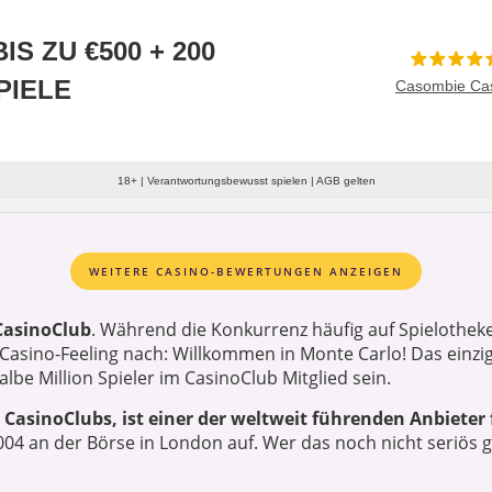
IS ZU €500 + 200
PIELE
Casombie Ca
18+ | Verantwortungsbewusst spielen | AGB gelten
WEITERE CASINO-BEWERTUNGEN ANZEIGEN
 CasinoClub
. Während die Konkurrenz häufig auf Spielothek
Casino-Feeling nach: Willkommen in Monte Carlo! Das einzi
albe Million Spieler im CasinoClub Mitglied sein.
CasinoClubs, ist einer der weltweit führenden Anbieter
04 an der Börse in London auf. Wer das noch nicht seriös g