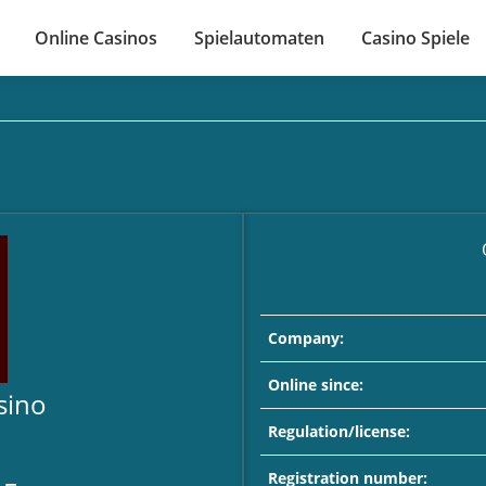
Online Casinos
Spielautomaten
Casino Spiele
Company:
Online since:
sino
Regulation/license:
Registration number: