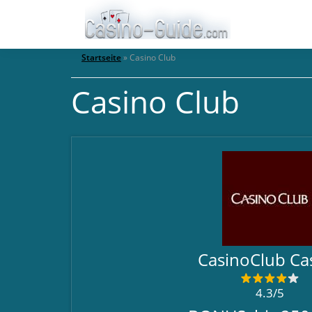
Zur
Zum
Zur
Hauptnavigation
Inhalt
Fußzeile
Casino
springen
springen
springen
Infos
Guide
Startseite
»
Casino Club
zu
den
Casino Club
besten
Online
Casinos
CasinoClub Ca
4.3/5