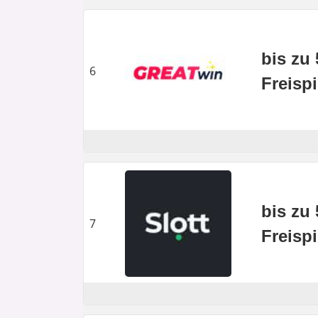
bis zu
6
Freispi
bis zu
7
Freispi