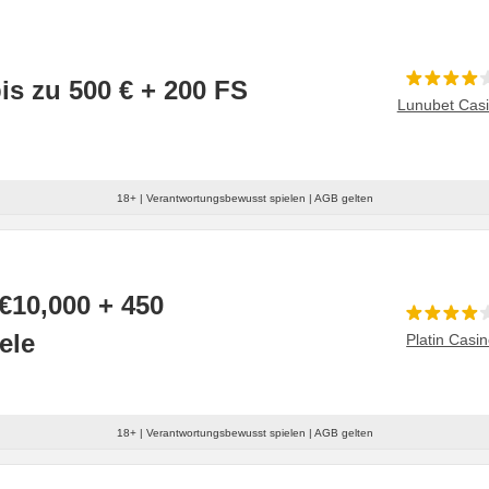
is zu 500 € + 200 FS
Lunubet Cas
18+ | Verantwortungsbewusst spielen | AGB gelten
 €10,000 + 450
ele
Platin Casi
18+ | Verantwortungsbewusst spielen | AGB gelten