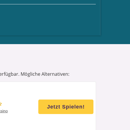
erfügbar. Mögliche Alternativen:
Jetzt Spielen!
sino