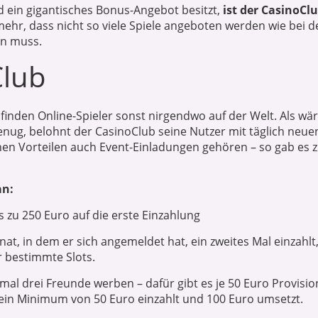
d ein gigantisches Bonus-Angebot besitzt,
ist der CasinoCl
e mehr, dass nicht so viele Spiele angeboten werden wie be
en muss.
Club
finden Online-Spieler sonst nirgendwo auf der Welt. Als wä
enug, belohnt der CasinoClub seine Nutzer mit täglich neue
n Vorteilen auch Event-Einladungen gehören – so gab es zule
an:
 zu 250 Euro auf die erste Einzahlung
t, in dem er sich angemeldet hat, ein zweites Mal einzah
ür bestimmte Slots.
l drei Freunde werben – dafür gibt es je 50 Euro Provision
 ein Minimum von 50 Euro einzahlt und 100 Euro umsetzt.