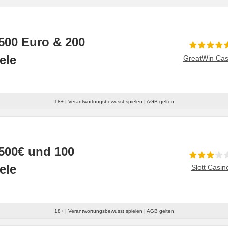
 500 Euro & 200
ele
GreatWin Cas
18+ | Verantwortungsbewusst spielen | AGB gelten
 500€ und 100
ele
Slott Casin
18+ | Verantwortungsbewusst spielen | AGB gelten