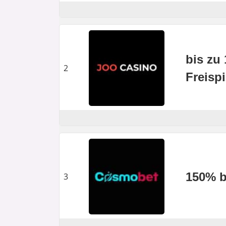
bis zu
2
Freispi
150% b
3