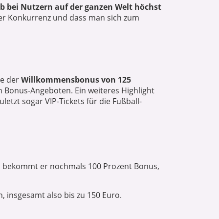
ub bei Nutzern auf der ganzen Welt höchst
i der Konkurrenz und dass man sich zum
re der
Willkommensbonus von 125
n Bonus-Angeboten. Ein weiteres Highlight
tzt sogar VIP-Tickets für die Fußball-
lt, bekommt er nochmals 100 Prozent Bonus,
, insgesamt also bis zu 150 Euro.