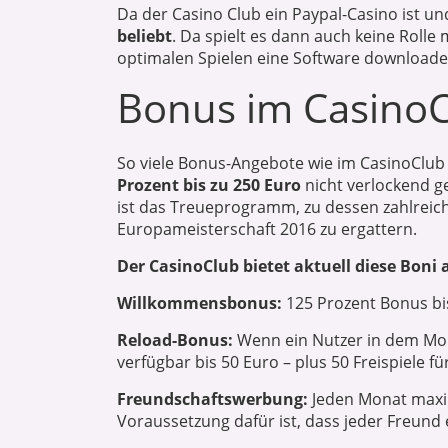
Da der Casino Club ein Paypal-Casino ist un
beliebt
. Da spielt es dann auch keine Roll
optimalen Spielen eine Software download
Bonus im Casino
So viele Bonus-Angebote wie im CasinoClub 
Prozent bis zu 250 Euro
nicht verlockend g
ist das Treueprogramm, zu dessen zahlreiche
Europameisterschaft 2016 zu ergattern.
Der CasinoClub bietet aktuell diese Boni 
Willkommensbonus:
125 Prozent Bonus bis
Reload-Bonus:
Wenn ein Nutzer in dem Mona
verfügbar bis 50 Euro – plus 50 Freispiele f
Freundschaftswerbung:
Jeden Monat maxima
Voraussetzung dafür ist, dass jeder Freund