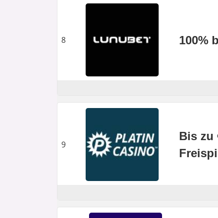
100% b
8
Bis zu
9
Freispi