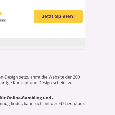
Jetzt Spielen!
sino
en-Design setzt, ahmt die Website der 2001
gartige Konzept und Design scheint zu
 für Online-Gambling und -
enug findet, kann sich mit der EU-Lizenz aus