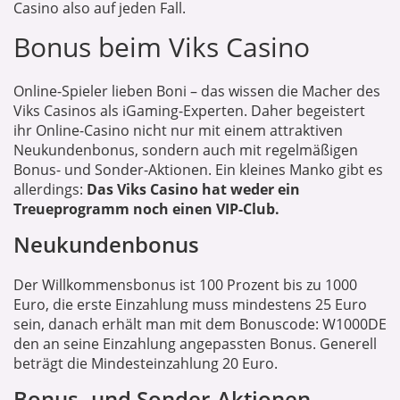
Casino also auf jeden Fall.
Bonus beim Viks Casino
Online-Spieler lieben Boni – das wissen die Macher des
Viks Casinos als iGaming-Experten. Daher begeistert
ihr Online-Casino nicht nur mit einem attraktiven
Neukundenbonus, sondern auch mit regelmäßigen
Bonus- und Sonder-Aktionen. Ein kleines Manko gibt es
allerdings:
Das Viks Casino hat weder ein
Treueprogramm noch einen VIP-Club.
Neukundenbonus
Der Willkommensbonus ist 100 Prozent bis zu 1000
Euro, die erste Einzahlung muss mindestens 25 Euro
sein, danach erhält man mit dem Bonuscode: W1000DE
den an seine Einzahlung angepassten Bonus. Generell
beträgt die Mindesteinzahlung 20 Euro.
Bonus- und Sonder-Aktionen