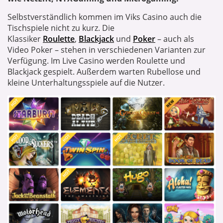
Selbstverständlich kommen im Viks Casino auch die
Tischspiele nicht zu kurz. Die
Klassiker
Roulette
,
Blackjack
und
Poker
– auch als
Video Poker – stehen in verschiedenen Varianten zur
Verfügung. Im Live Casino werden Roulette und
Blackjack gespielt. Außerdem warten Rubellose und
kleine Unterhaltungsspiele auf die Nutzer.