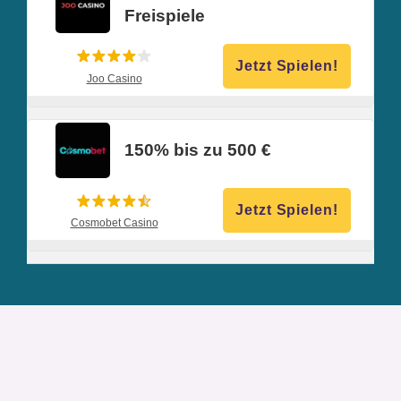
2
Freispiele
Jetzt Spielen!
Joo Casino
150% bis zu 500 €
3
Jetzt Spielen!
Cosmobet Casino