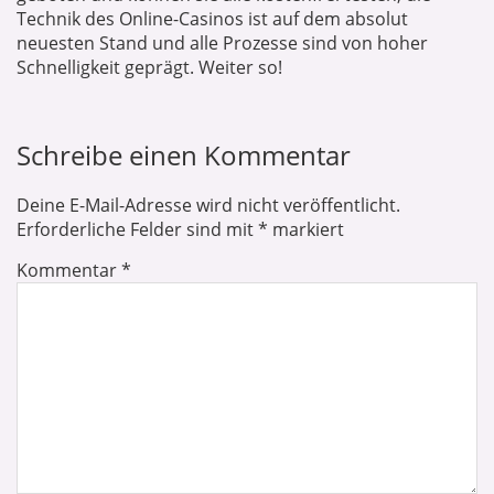
Technik des Online-Casinos ist auf dem absolut
neuesten Stand und alle Prozesse sind von hoher
Schnelligkeit geprägt. Weiter so!
Leser-
Schreibe einen Kommentar
Interaktionen
Deine E-Mail-Adresse wird nicht veröffentlicht.
Erforderliche Felder sind mit
*
markiert
Kommentar
*