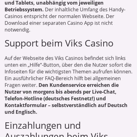
und Tablets, unabhängig vom jeweiligen
Betriebssystem.
Der inhaltliche Umfang des Handy-
Casinos entspricht der normalen Webseite. Der
Download einer separaten Casino App ist nicht
notwendig.
Support beim Viks Casino
Auf der Webseite des Viks Casinos befindet sich links
unten ein „Hilfe“-Button, über den die Nutzer sofort die
Infoseiten für die wichtigsten Themen aufrufen können.
Ein ausführlicher FAQ-Bereich hilft bei allgemeinen
Fragen weiter.
Den Kundenservice erreichen die
Nutzer von morgens bis abends per Live-Chat,
Telefon-Hotline (deutsches Festnetz!) und
Kontaktformular – selbstverständlich auf Deutsch
und Englisch.
Einzahlungen und
Auszahlungen beim Viks