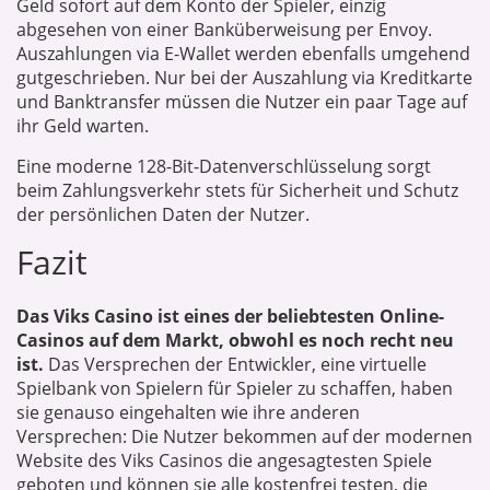
Geld sofort auf dem Konto der Spieler, einzig
abgesehen von einer Banküberweisung per Envoy.
Auszahlungen via E-Wallet werden ebenfalls umgehend
gutgeschrieben. Nur bei der Auszahlung via Kreditkarte
und Banktransfer müssen die Nutzer ein paar Tage auf
ihr Geld warten.
Eine moderne 128-Bit-Datenverschlüsselung sorgt
beim Zahlungsverkehr stets für Sicherheit und Schutz
der persönlichen Daten der Nutzer.
Fazit
Das Viks Casino ist eines der beliebtesten Online-
Casinos auf dem Markt, obwohl es noch recht neu
ist.
Das Versprechen der Entwickler, eine virtuelle
Spielbank von Spielern für Spieler zu schaffen, haben
sie genauso eingehalten wie ihre anderen
Versprechen: Die Nutzer bekommen auf der modernen
Website des Viks Casinos die angesagtesten Spiele
geboten und können sie alle kostenfrei testen, die