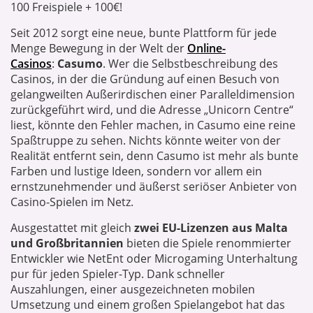
100 Freispiele + 100€!
Seit 2012 sorgt eine neue, bunte Plattform für jede
Menge Bewegung in der Welt der
Online-
Casinos
:
Casumo
. Wer die Selbstbeschreibung des
Casinos, in der die Gründung auf einen Besuch von
gelangweilten Außerirdischen einer Paralleldimension
zurückgeführt wird, und die Adresse „Unicorn Centre“
liest, könnte den Fehler machen, in Casumo eine reine
Spaßtruppe zu sehen. Nichts könnte weiter von der
Realität entfernt sein, denn Casumo ist mehr als bunte
Farben und lustige Ideen, sondern vor allem ein
ernstzunehmender und äußerst seriöser Anbieter von
Casino-Spielen im Netz.
Ausgestattet mit gleich
zwei EU-Lizenzen aus Malta
und Großbritannien
bieten die Spiele renommierter
Entwickler wie NetEnt oder Microgaming Unterhaltung
pur für jeden Spieler-Typ. Dank schneller
Auszahlungen, einer ausgezeichneten mobilen
Umsetzung und einem großen Spielangebot hat das