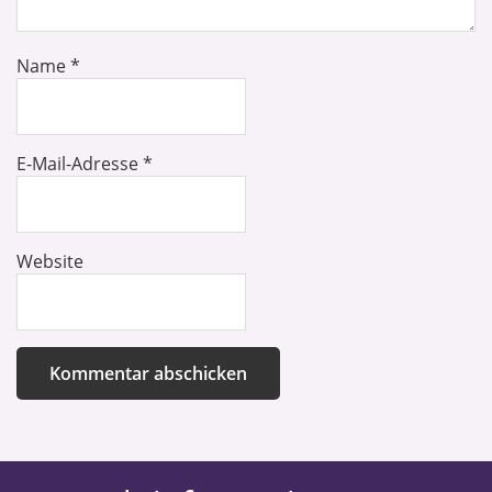
Name
*
E-Mail-Adresse
*
Website