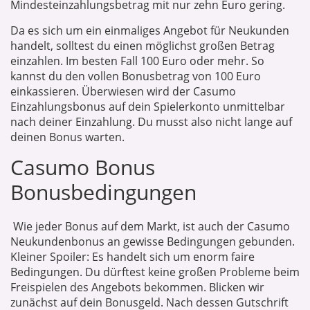
Mindesteinzahlungsbetrag mit nur zehn Euro gering.
Da es sich um ein einmaliges Angebot für Neukunden
handelt, solltest du einen möglichst großen Betrag
einzahlen. Im besten Fall 100 Euro oder mehr. So
kannst du den vollen Bonusbetrag von 100 Euro
einkassieren. Überwiesen wird der Casumo
Einzahlungsbonus auf dein Spielerkonto unmittelbar
nach deiner Einzahlung. Du musst also nicht lange auf
deinen Bonus warten.
Casumo Bonus
Bonusbedingungen
Wie jeder Bonus auf dem Markt, ist auch der Casumo
Neukundenbonus an gewisse Bedingungen gebunden.
Kleiner Spoiler: Es handelt sich um enorm faire
Bedingungen. Du dürftest keine großen Probleme beim
Freispielen des Angebots bekommen. Blicken wir
zunächst auf dein Bonusgeld. Nach dessen Gutschrift