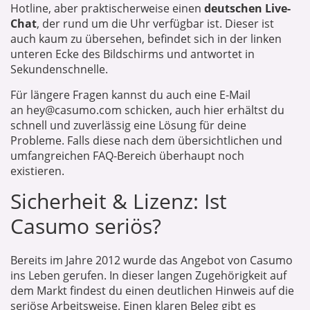
Hotline, aber praktischerweise einen
deutschen Live-
Chat
, der rund um die Uhr verfügbar ist. Dieser ist
auch kaum zu übersehen, befindet sich in der linken
unteren Ecke des Bildschirms und antwortet in
Sekundenschnelle.
Für längere Fragen kannst du auch eine E-Mail
an
hey@casumo.com
schicken, auch hier erhältst du
schnell und zuverlässig eine Lösung für deine
Probleme. Falls diese nach dem übersichtlichen und
umfangreichen FAQ-Bereich überhaupt noch
existieren.
Sicherheit & Lizenz: Ist
Casumo seriös?
Bereits im Jahre 2012 wurde das Angebot von Casumo
ins Leben gerufen. In dieser langen Zugehörigkeit auf
dem Markt findest du einen deutlichen Hinweis auf die
seriöse Arbeitsweise. Einen klaren Beleg gibt es