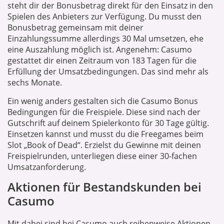
steht dir der Bonusbetrag direkt für den Einsatz in den
Spielen des Anbieters zur Verfügung. Du musst den
Bonusbetrag gemeinsam mit deiner
Einzahlungssumme allerdings 30 Mal umsetzen, ehe
eine Auszahlung möglich ist. Angenehm: Casumo
gestattet dir einen Zeitraum von 183 Tagen für die
Erfüllung der Umsatzbedingungen. Das sind mehr als
sechs Monate.
Ein wenig anders gestalten sich die Casumo Bonus
Bedingungen für die Freispiele. Diese sind nach der
Gutschrift auf deinem Spielerkonto für 30 Tage gültig.
Einsetzen kannst und musst du die Freegames beim
Slot „Book of Dead“. Erzielst du Gewinne mit deinen
Freispielrunden, unterliegen diese einer 30-fachen
Umsatzanforderung.
Aktionen für Bestandskunden bei
Casumo
Mit dabei sind bei Casumo auch reihenweise Aktionen