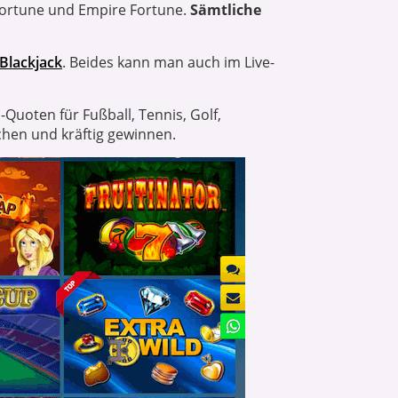
Fortune und Empire Fortune.
Sämtliche
Blackjack
. Beides kann man auch im Live-
uoten für Fußball, Tennis, Golf,
hen und kräftig gewinnen.