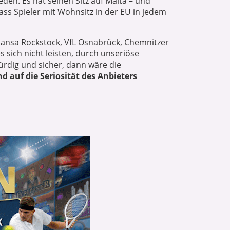
en. Es hat seinen Sitz auf Malta – und
dass Spieler mit Wohnsitz in der EU in jedem
Hansa Rockstock, VfL Osnabrück, Chemnitzer
sich nicht leisten, durch unseriöse
rdig und sicher, dann wäre die
auf die Seriosität des Anbieters