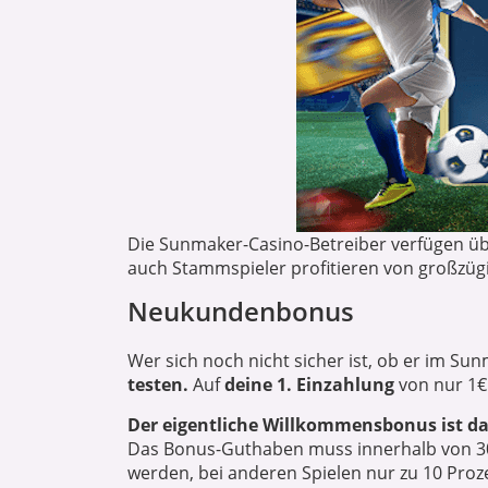
Die Sunmaker-Casino-Betreiber verfügen üb
auch Stammspieler profitieren von großzü
Neukundenbonus
Wer sich noch nicht sicher ist, ob er im Su
testen.
Auf
deine 1. Einzahlung
von nur 1
Der eigentliche Willkommensbonus ist da
Das Bonus-Guthaben muss innerhalb von 30 
werden, bei anderen Spielen nur zu 10 Proz