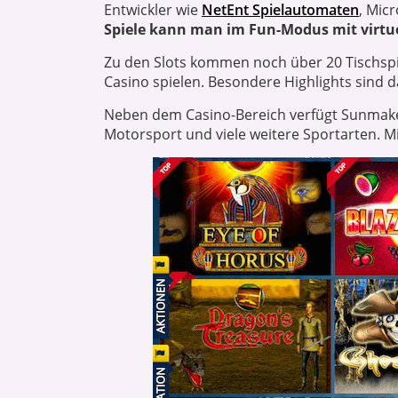
Entwickler wie
NetEnt Spielautomaten
, Mic
Spiele kann man im Fun-Modus mit virtue
Zu den Slots kommen noch über 20 Tischspi
Casino spielen. Besondere Highlights sind 
Neben dem Casino-Bereich verfügt Sunmaker
Motorsport und viele weitere Sportarten. 