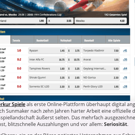
rkur Spiele
als erste Online-Plattform überhaupt digital ang
ch Sunmaker nach zehn Jahren harter Arbeit eine offizielle 
ksspiellandschaft äußerst selten. Das mehrfach ausgezeichn
t, blitzschnelle Auszahlungen und vor allem:
Seriosität
.