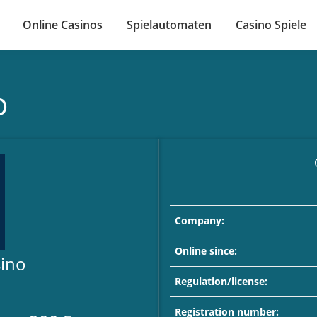
Online Casinos
Spielautomaten
Casino Spiele
o
Company:
Online since:
ino
Regulation/license:
Registration number: