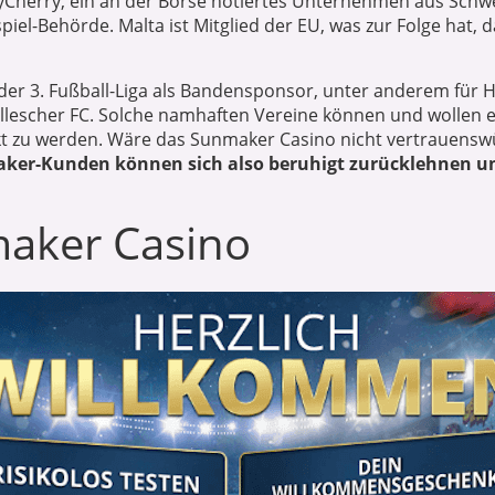
yCherry, ein an der Börse notiertes Unternehmen aus Schwed
piel-Behörde. Malta ist Mitglied der EU, was zur Folge hat, 
der 3. Fußball-Liga als Bandensponsor, unter anderem für 
escher FC. Solche namhaften Vereine können und wollen es 
kt zu werden. Wäre das Sunmaker Casino nicht vertrauenswü
er-Kunden können sich also beruhigt zurücklehnen und 
aker Casino