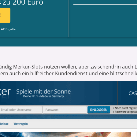
s zu 200 Euro
!
| AGB gelten
gründig Merkur-Slots nutzen wollen, aber zwischendrin auch
dern auch ein hilfreicher Kundendienst und eine blitzschnel