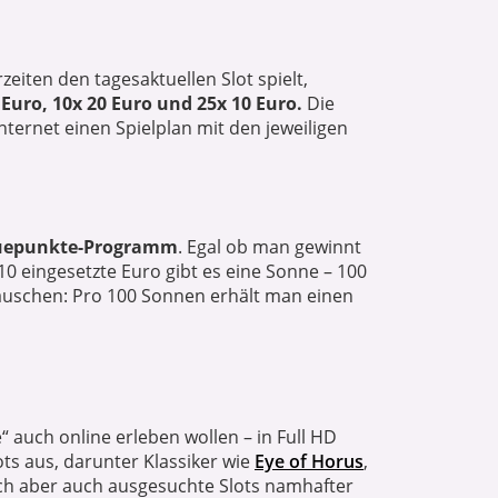
iten den tagesaktuellen Slot spielt,
 Euro, 10x 20 Euro und 25x 10 Euro.
Die
ternet einen Spielplan mit den jeweiligen
euepunkte-Programm
. Egal ob man gewinnt
0 eingesetzte Euro gibt es eine Sonne – 100
auschen: Pro 100 Sonnen erhält man einen
“ auch online erleben wollen – in Full HD
ts aus, darunter Klassiker wie
Eye of Horus
,
ich aber auch ausgesuchte Slots namhafter