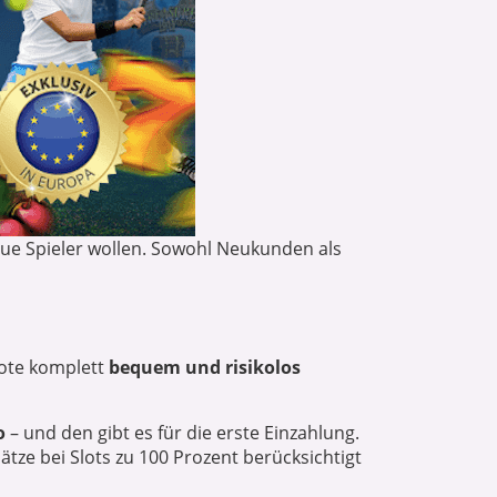
ue Spieler wollen. Sowohl Neukunden als
bote komplett
bequem und risikolos
o
– und den gibt es für die erste Einzahlung.
ze bei Slots zu 100 Prozent berücksichtigt