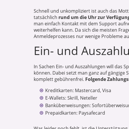
Schnell und unkompliziert ist auch das Mot
tatsächlich
rund um die Uhr zur Verfügun
man einfach Kontakt mit dem Support aufne
weiterhelfen kann. Da sich die meisten Fra
Anmeldeprozesses nur wenige Probleme auft
Ein- und Auszahl
In Sachen Ein- und Auszahlungen will das Sp
können. Dabei setzt man ganz auf gängige 
komplett gebührenfrei.
Folgende Zahlungs
Kreditkarten: Mastercard, Visa
E-Wallets: Skrill, Neteller
Banküberweisungen: Sofortüberweisun
Prepaidkarten: Paysafecard
Was leider noch fehlt, ist die Unterstützun