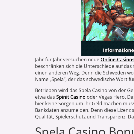
Jahr für Jahr versuchen neue
Online-Casino
beschränken sich die Unterschiede auf das
einen anderen Weg. Denn die Schweden woll
Name „Spela“, der das schwedische Wort für 
Betrieben wird das Spela Casino von der Gene
etwa das
Spinit Casino
oder Vegas Hero. Das
hier keine Sorgen um ihr Geld machen müss
Bankdaten anzumelden. Denn diese Lizenz sig
Qualität, Spielerschutz und Transparenz. Da
Spela Casino Bon