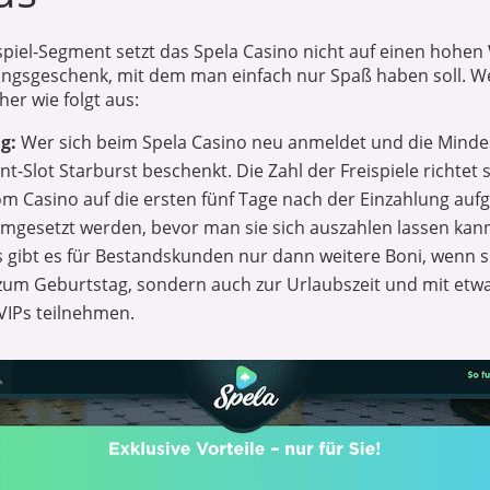
piel-Segment setzt das Spela Casino nicht auf einen hohen
gsgeschenk, mit dem man einfach nur Spaß haben soll. Weit
her wie folgt aus:
ng:
Wer sich beim Spela Casino neu anmeldet und die Mindest
nt-Slot Starburst beschenkt. Die Zahl der Freispiele richtet 
om Casino auf die ersten fünf Tage nach der Einzahlung aufge
gesetzt werden, bevor man sie sich auszahlen lassen kann
gibt es für Bestandskunden nur dann weitere Boni, wenn sie
zum Geburtstag, sondern auch zur Urlaubszeit und mit etwa
VIPs teilnehmen.