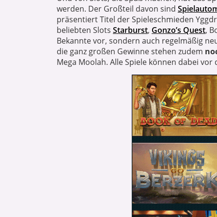
werden. Der Großteil davon sind
Spielauto
präsentiert Titel der Spieleschmieden Yggdr
beliebten Slots
Starburst
,
Gonzo’s Quest
, B
Bekannte vor, sondern auch regelmäßig neue
die ganz großen Gewinne stehen zudem
noc
Mega Moolah. Alle Spiele können dabei vor d