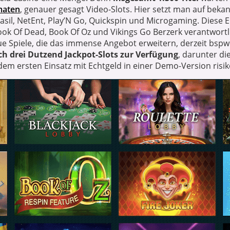
maten
, genauer gesagt Video-Slots. Hier setzt man auf bek
asil, NetEnt, Play’N Go, Quickspin und Microgaming. Diese 
ook Of Dead, Book Of Oz und Vikings Go Berzerk verantwortli
 Spiele, die das immense Angebot erweitern, derzeit bspw.
h drei Dutzend Jackpot-Slots zur Verfügung
, darunter di
em ersten Einsatz mit Echtgeld in einer Demo-Version risik