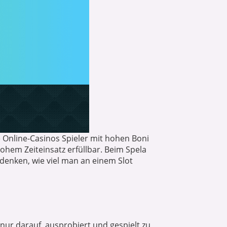
e Online-Casinos Spieler mit hohen Boni
ohem Zeiteinsatz erfüllbar. Beim Spela
enken, wie viel man an einem Slot
nur darauf, ausprobiert und gespielt zu