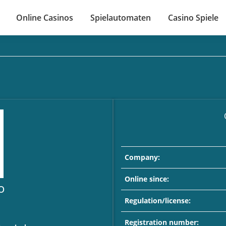
Online Casinos
Spielautomaten
Casino Spiele
Company:
Online since:
o
Regulation/license:
Registration number: