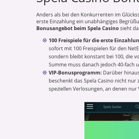
Anders als bei den Konkurrenten im Glückss
erste Einzahlung ein unabhängiges Begrüßun
Bonusangebot beim Spela Casino
sieht da
100 Freispiele für die erste Einzahlu
sofort mit 100 Freispielen für den NetE
sondern bleibt konstant bei 100, die v
Summe muss danach jedoch 40-fach um
VIP-Bonusprogramm:
Darüber hinaus 
beschenkt das Spela Casino nicht nur 
speziellen Verlosungen, an denen nur 