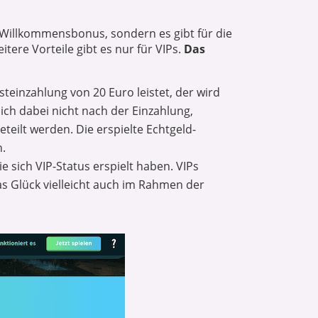
 Willkommensbonus, sondern es gibt für die
ere Vorteile gibt es nur für VIPs.
Das
einzahlung von 20 Euro leistet, der wird
sich dabei nicht nach der Einzahlung,
teilt werden. Die erspielte Echtgeld-
.
 sich VIP-Status erspielt haben. VIPs
s Glück vielleicht auch im Rahmen der