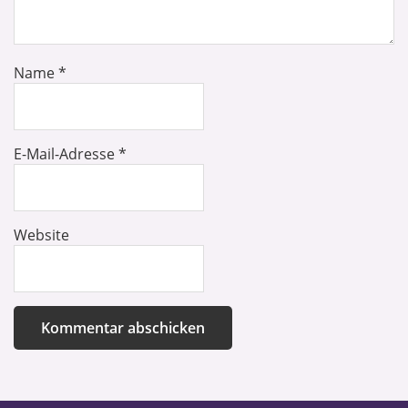
Name
*
E-Mail-Adresse
*
Website