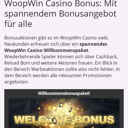
WoopWin Casino Bonus: Mit
spannendem Bonusangebot
für alle
Bonusaktionen gibt es im WoopWin Casino viele.
Neukunden erfreuen sich über ein
spannendes
WoopWin Casino Willkommenspaket
.
Wiederkehrende Spieler können sich über Cashback,
Reload Boni und weitere Aktionen freuen. Ein Blick in
den Bereich Werbeaktionen sollte also nicht fehlen. In
dem Bereich werden alle relevanten Promotionen
angeboten.