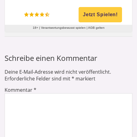
Jetzt Spielen!
18+ | Verantwortungsbewusst spielen | AGB gelten
Leser-
Schreibe einen Kommentar
Interaktionen
Deine E-Mail-Adresse wird nicht veröffentlicht.
Erforderliche Felder sind mit
*
markiert
Kommentar
*