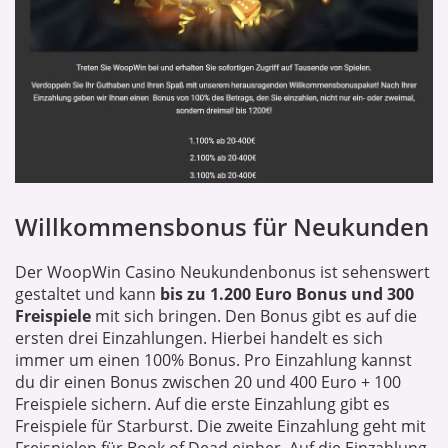
Willkommensbonus für Neukunden
Der WoopWin Casino Neukundenbonus ist sehenswert
gestaltet und kann
bis zu 1.200 Euro Bonus und 300
Freispiele
mit sich bringen. Den Bonus gibt es auf die
ersten drei Einzahlungen. Hierbei handelt es sich
immer um einen 100% Bonus. Pro Einzahlung kannst
du dir einen Bonus zwischen 20 und 400 Euro + 100
Freispiele sichern. Auf die erste Einzahlung gibt es
Freispiele für Starburst. Die zweite Einzahlung geht mit