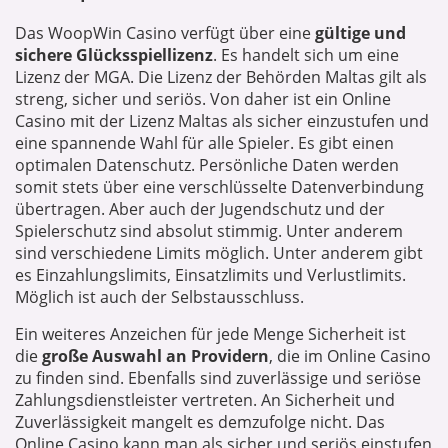
Das WoopWin Casino verfügt über eine
gültige und
sichere Glücksspiellizenz
. Es handelt sich um eine
Lizenz der MGA. Die Lizenz der Behörden Maltas gilt als
streng, sicher und seriös. Von daher ist ein Online
Casino mit der Lizenz Maltas als sicher einzustufen und
eine spannende Wahl für alle Spieler. Es gibt einen
optimalen Datenschutz. Persönliche Daten werden
somit stets über eine verschlüsselte Datenverbindung
übertragen. Aber auch der Jugendschutz und der
Spielerschutz sind absolut stimmig. Unter anderem
sind verschiedene Limits möglich. Unter anderem gibt
es Einzahlungslimits, Einsatzlimits und Verlustlimits.
Möglich ist auch der Selbstausschluss.
Ein weiteres Anzeichen für jede Menge Sicherheit ist
die
große Auswahl an Providern
, die im Online Casino
zu finden sind. Ebenfalls sind zuverlässige und seriöse
Zahlungsdienstleister vertreten. An Sicherheit und
Zuverlässigkeit mangelt es demzufolge nicht. Das
Online Casino kann man als sicher und seriös einstufen