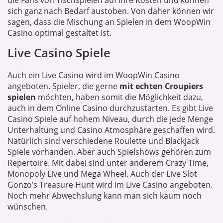
die Fans von Tischspielen auf ihre Kosten und können
sich ganz nach Bedarf austoben. Von daher können wir
sagen, dass die Mischung an Spielen in dem WoopWin
Casino optimal gestaltet ist.
Live Casino Spiele
Auch ein Live Casino wird im WoopWin Casino
angeboten. Spieler, die gerne
mit echten Croupiers
spielen
möchten, haben somit die Möglichkeit dazu,
auch in dem Online Casino durchzustarten. Es gibt Live
Casino Spiele auf hohem Niveau, durch die jede Menge
Unterhaltung und Casino Atmosphäre geschaffen wird.
Natürlich sind verschiedene Roulette und Blackjack
Spiele vorhanden. Aber auch Spielshows gehören zum
Repertoire. Mit dabei sind unter anderem Crazy Time,
Monopoly Live und Mega Wheel. Auch der Live Slot
Gonzo’s Treasure Hunt wird im Live Casino angeboten.
Noch mehr Abwechslung kann man sich kaum noch
wünschen.