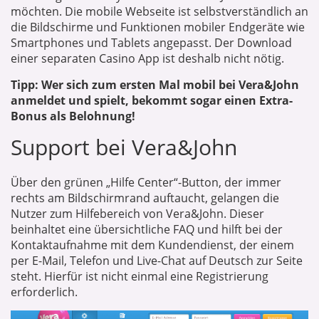
möchten. Die mobile Webseite ist selbstverständlich an
die Bildschirme und Funktionen mobiler Endgeräte wie
Smartphones und Tablets angepasst. Der Download
einer separaten Casino App ist deshalb nicht nötig.
Tipp: Wer sich zum ersten Mal mobil bei Vera&John
anmeldet und spielt, bekommt sogar einen Extra-
Bonus als Belohnung!
Support bei Vera&John
Über den grünen „Hilfe Center“-Button, der immer
rechts am Bildschirmrand auftaucht, gelangen die
Nutzer zum Hilfebereich von Vera&John. Dieser
beinhaltet eine übersichtliche FAQ und hilft bei der
Kontaktaufnahme mit dem Kundendienst, der einem
per E-Mail, Telefon und Live-Chat auf Deutsch zur Seite
steht. Hierfür ist nicht einmal eine Registrierung
erforderlich.