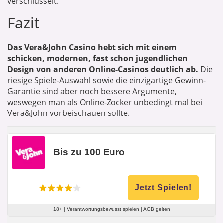
verschlüsselt.
Fazit
Das Vera&John Casino hebt sich mit einem
schicken, modernen, fast schon jugendlichen
Design von anderen Online-Casinos deutlich ab.
Die
riesige Spiele-Auswahl sowie die einzigartige Gewinn-
Garantie sind aber noch bessere Argumente,
weswegen man als Online-Zocker unbedingt mal bei
Vera&John vorbeischauen sollte.
Bis zu 100 Euro
Jetzt Spielen!
18+ | Verantwortungsbewusst spielen | AGB gelten