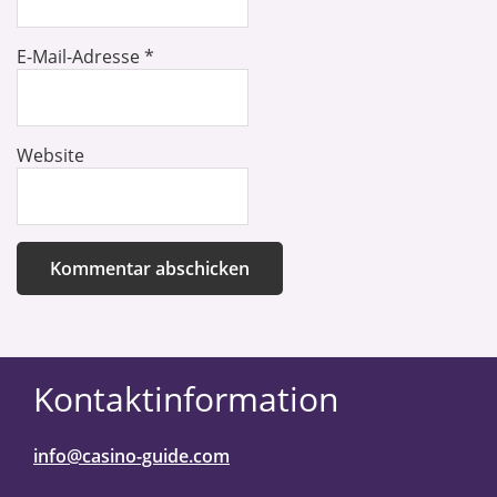
E-Mail-Adresse
*
Website
Kontaktinformation
info@casino-guide.com