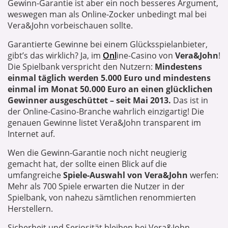
Gewinn-Garantie ist aber ein noch besseres Argument,
weswegen man als Online-Zocker unbedingt mal bei
Vera&John vorbeischauen sollte.
Garantierte Gewinne bei einem Glücksspielanbieter,
gibt’s das wirklich? Ja, im
Onl
ine-Casino von
Vera&John
!
Die Spielbank verspricht den Nutzern:
Mindestens
einmal täglich werden 5.000 Euro und mindestens
einmal im Monat 50.000 Euro an einen glücklichen
Gewinner ausgeschüttet – seit Mai 2013.
Das ist in
der Online-Casino-Branche wahrlich einzigartig! Die
genauen Gewinne listet Vera&John transparent im
Internet auf.
Wen die Gewinn-Garantie noch nicht neugierig
gemacht hat, der sollte einen Blick auf die
umfangreiche
Spiele-Auswahl von Vera&John
werfen:
Mehr als 700 Spiele erwarten die Nutzer in der
Spielbank, von nahezu sämtlichen renommierten
Herstellern.
Sicherheit und Seriosität bleiben bei Vera&John