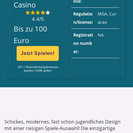
nce:
Casino
Regulatio
MGA, Cur
4.4/5
n/license:
acao
Bis zu 100
Registrati
NA
Euro
on numb
er:
Jetzt Spielen!
18+ | Verantwortungsbewusst
spielen | AGB gelten
Schickes, modernes, fast schon jugendliches Design
mit einer riesigen Spiele-Auswahl! Die einzigartige