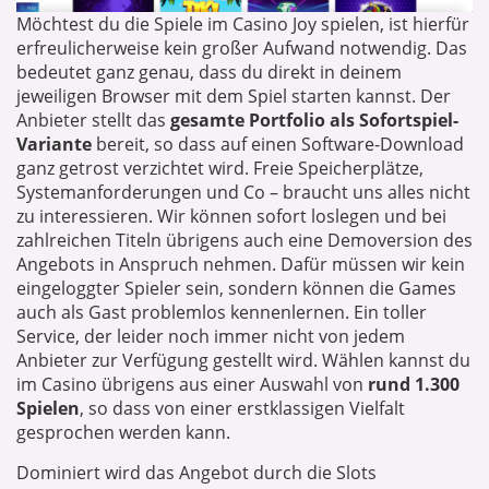
Möchtest du die Spiele im Casino Joy spielen, ist hierfür
erfreulicherweise kein großer Aufwand notwendig. Das
bedeutet ganz genau, dass du direkt in deinem
jeweiligen Browser mit dem Spiel starten kannst. Der
Anbieter stellt das
gesamte Portfolio als Sofortspiel-
Variante
bereit, so dass auf einen Software-Download
ganz getrost verzichtet wird. Freie Speicherplätze,
Systemanforderungen und Co – braucht uns alles nicht
zu interessieren. Wir können sofort loslegen und bei
zahlreichen Titeln übrigens auch eine Demoversion des
Angebots in Anspruch nehmen. Dafür müssen wir kein
eingeloggter Spieler sein, sondern können die Games
auch als Gast problemlos kennenlernen. Ein toller
Service, der leider noch immer nicht von jedem
Anbieter zur Verfügung gestellt wird. Wählen kannst du
im Casino übrigens aus einer Auswahl von
rund 1.300
Spielen
, so dass von einer erstklassigen Vielfalt
gesprochen werden kann.
Dominiert wird das Angebot durch die Slots