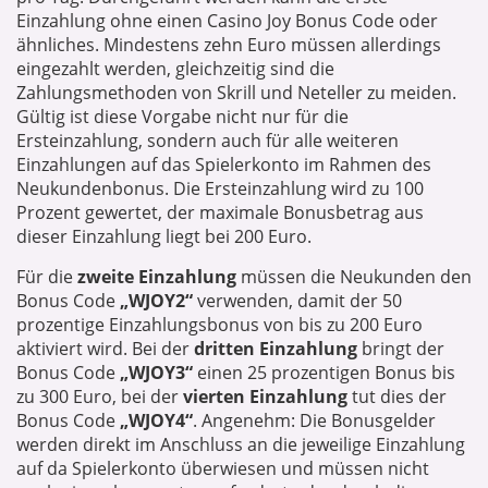
Einzahlung ohne einen Casino Joy Bonus Code oder
ähnliches. Mindestens zehn Euro müssen allerdings
eingezahlt werden, gleichzeitig sind die
Zahlungsmethoden von Skrill und Neteller zu meiden.
Gültig ist diese Vorgabe nicht nur für die
Ersteinzahlung, sondern auch für alle weiteren
Einzahlungen auf das Spielerkonto im Rahmen des
Neukundenbonus. Die Ersteinzahlung wird zu 100
Prozent gewertet, der maximale Bonusbetrag aus
dieser Einzahlung liegt bei 200 Euro.
Für die
zweite Einzahlung
müssen die Neukunden den
Bonus Code
„WJOY2“
verwenden, damit der 50
prozentige Einzahlungsbonus von bis zu 200 Euro
aktiviert wird. Bei der
dritten Einzahlung
bringt der
Bonus Code
„WJOY3“
einen 25 prozentigen Bonus bis
zu 300 Euro, bei der
vierten Einzahlung
tut dies der
Bonus Code
„WJOY4“
. Angenehm: Die Bonusgelder
werden direkt im Anschluss an die jeweilige Einzahlung
auf da Spielerkonto überwiesen und müssen nicht