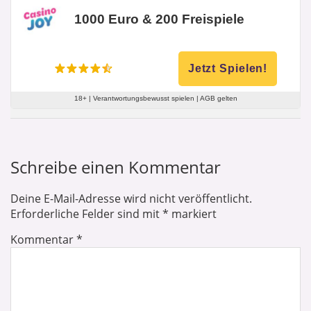
1000 Euro & 200 Freispiele
Jetzt Spielen!
18+ | Verantwortungsbewusst spielen | AGB gelten
Leser-
Schreibe einen Kommentar
Interaktionen
Deine E-Mail-Adresse wird nicht veröffentlicht.
Erforderliche Felder sind mit
*
markiert
Kommentar
*