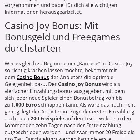
vorgenommen und dabei für dich alle wichtigen
Informationen herausgearbeitet.
Casino Joy Bonus: Mit
Bonusgeld und Freegames
durchstarten
Wer es gleich zu Beginn seiner „Karriere“ im Casino Joy
so richtig krachen lassen möchte, bekommt mit
dem
Casino Bonus
des Anbieters die optimale
Gelegenheit dazu. Der
Casino Joy Bonus
wird als
vierfacher Einzahlungsbonus ausgegeben, mit dem
sich jeder neue Spieler einen Bonusbetrag von bis
zu
1.000 Euro
schnappen kann. Als wäre das noch nicht
genug, legt der Anbieter im Zuge der ersten Einzahlung
auch noch
200 Freispiele
auf den Tisch, welche in den
kommenden zehn Tagen nach der Ersteinzahlung
gutgeschrieben werden – und zwar immer 20 Freispiele
pro Tag. Durchgeführt werden kann die erste