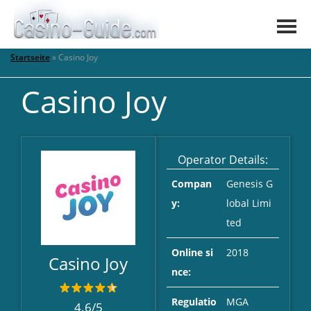
Zum
Zur
Inhalt
Fußzeile
Casino
springen
springen
Infos
Guide
Startseite
»
Casino Joy
zu
den
Casino Joy
besten
Online
Casinos
Operator Details:
Compan
Genesis G
y:
lobal Limi
ted
Online si
2018
Casino Joy
nce:
Regulatio
MGA
4.6/5