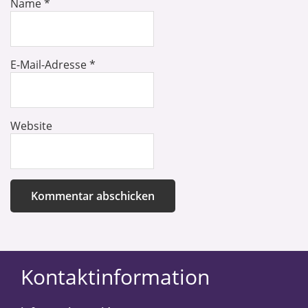
Name
*
E-Mail-Adresse
*
Website
Kontaktinformation