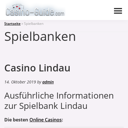
Zum
Zur
Inhalt
Fußzeile
Casino
springen
springen
Infos
Guide
Startseite
»
Spielbanken
zu
Spielbanken
den
besten
Online
Casinos
Casino Lindau
14. Oktober 2019
by
admin
Ausführliche Informationen
zur Spielbank Lindau
Die besten
Online Casinos
: