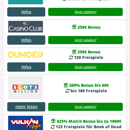
Infos
Jetzt spielen!
250€ Bonus
Infos
Jetzt spielen!
250€ Bonus
120 Freispiele
Infos
Jetzt spielen!
200% Bonus bis 60€
bis 180 Freispiele
mehr lesen
Jetzt spielen!
425% Match Bonus bis zu 1000€
125 Freispiele für Book of Dead