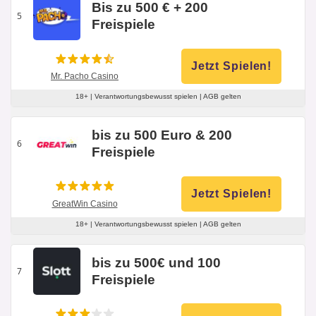
Bis zu 500 € + 200
5
Freispiele
Jetzt Spielen!
Mr. Pacho Casino
18+ | Verantwortungsbewusst spielen | AGB gelten
bis zu 500 Euro & 200
6
Freispiele
Jetzt Spielen!
GreatWin Casino
18+ | Verantwortungsbewusst spielen | AGB gelten
bis zu 500€ und 100
7
Freispiele