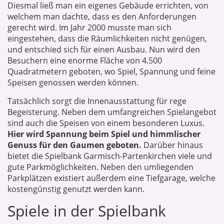
Diesmal ließ man ein eigenes Gebäude errichten, von
welchem man dachte, dass es den Anforderungen
gerecht wird. Im Jahr 2000 musste man sich
eingestehen, dass die Räumlichkeiten nicht genügen,
und entschied sich für einen Ausbau. Nun wird den
Besuchern eine enorme Fläche von 4.500
Quadratmetern geboten, wo Spiel, Spannung und feine
Speisen genossen werden können.
Tatsächlich sorgt die Innenausstattung für rege
Begeisterung. Neben dem umfangreichen Spielangebot
sind auch die Speisen von einem besonderen Luxus.
Hier wird Spannung beim Spiel und himmlischer
Genuss für den Gaumen geboten.
Darüber hinaus
bietet die Spielbank Garmisch-Partenkirchen viele und
gute Parkmöglichkeiten. Neben den umliegenden
Parkplätzen existiert außerdem eine Tiefgarage, welche
kostengünstig genutzt werden kann.
Spiele in der Spielbank