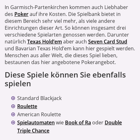
In Garmisch-Partenkirchen kommen auch Liebhaber
des
Poker
auf ihre Kosten. Die Spielbank bietet in
diesem Bereich sehr viel mehr, als viele andere
Einrichtungen dieser Art. So können insgesamt drei
verschiedene Spielarten genossen werden. Darunter
natürlich
Texas Hold’em
aber auch
Seven Card Stud
und Bavarian Texas Hold’em kann hier gespielt werden.
Menschen aus aller Welt, die dieses Spiel lieben,
bestaunen das hier angebotene Pokerangebot.
Diese Spiele können Sie ebenfalls
spielen
Standard Blackjack
Roulette
American Roulette
Spielautomaten
wie
Book of Ra
oder
Double
Triple Chance