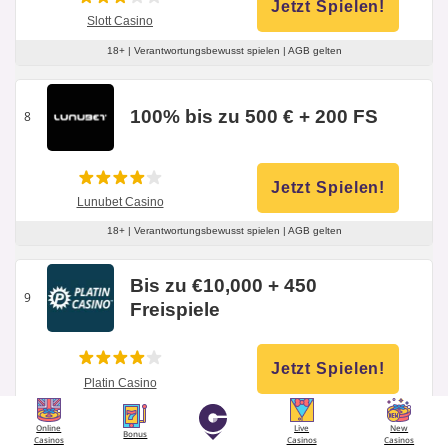
Jetzt Spielen!
Slott Casino
18+ | Verantwortungsbewusst spielen | AGB gelten
100% bis zu 500 € + 200 FS
8
Jetzt Spielen!
Lunubet Casino
18+ | Verantwortungsbewusst spielen | AGB gelten
Bis zu €10,000 + 450
9
Freispiele
Jetzt Spielen!
Platin Casino
18+ | Verantwortungsbewusst spielen | AGB gelten
Online
Live
New
Bonus
Casinos
Casinos
Casinos