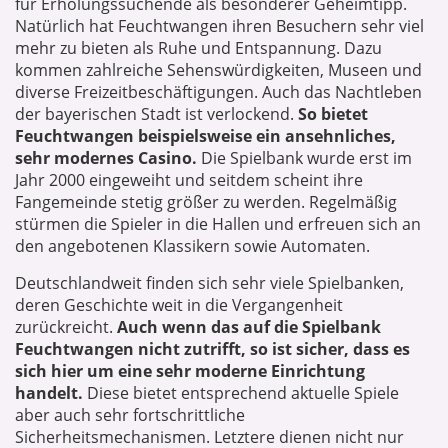
für Erholungssuchende als besonderer Geheimtipp.
Natürlich hat Feuchtwangen ihren Besuchern sehr viel
mehr zu bieten als Ruhe und Entspannung. Dazu
kommen zahlreiche Sehenswürdigkeiten, Museen und
diverse Freizeitbeschäftigungen. Auch das Nachtleben
der bayerischen Stadt ist verlockend.
So bietet
Feuchtwangen beispielsweise ein ansehnliches,
sehr modernes Casino.
Die Spielbank wurde erst im
Jahr 2000 eingeweiht und seitdem scheint ihre
Fangemeinde stetig größer zu werden. Regelmäßig
stürmen die Spieler in die Hallen und erfreuen sich an
den angebotenen Klassikern sowie Automaten.
Deutschlandweit finden sich sehr viele Spielbanken,
deren Geschichte weit in die Vergangenheit
zurückreicht.
Auch wenn das auf die Spielbank
Feuchtwangen nicht zutrifft, so ist sicher, dass es
sich hier um eine sehr moderne Einrichtung
handelt.
Diese bietet entsprechend aktuelle Spiele
aber auch sehr fortschrittliche
Sicherheitsmechanismen. Letztere dienen nicht nur