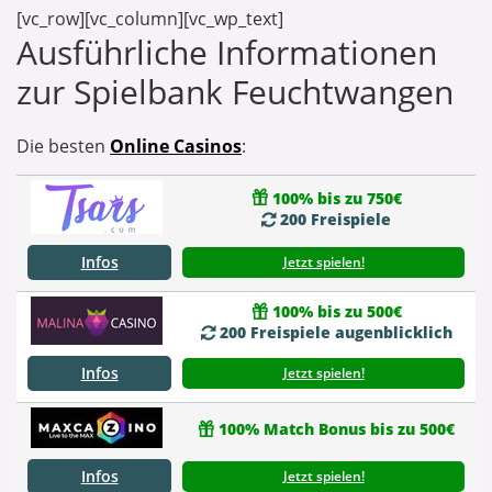
[vc_row][vc_column][vc_wp_text]
Ausführliche Informationen
zur Spielbank Feuchtwangen
Die besten
Online Casinos
:
100% bis zu 750€
200 Freispiele
Infos
Jetzt spielen!
100% bis zu 500€
200 Freispiele augenblicklich
Infos
Jetzt spielen!
100% Match Bonus bis zu 500€
Infos
Jetzt spielen!