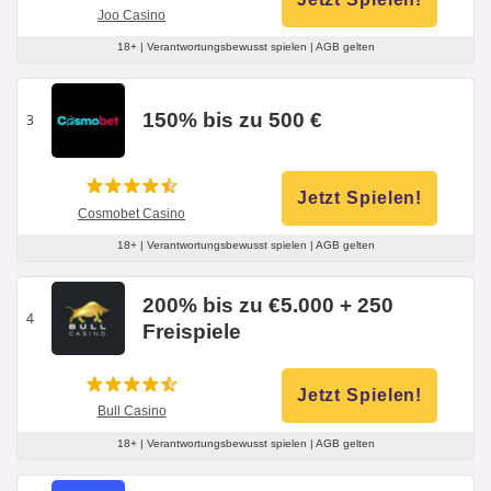
Joo Casino
18+ | Verantwortungsbewusst spielen | AGB gelten
150% bis zu 500 €
3
Jetzt Spielen!
Cosmobet Casino
18+ | Verantwortungsbewusst spielen | AGB gelten
200% bis zu €5.000 + 250
4
Freispiele
Jetzt Spielen!
Bull Casino
18+ | Verantwortungsbewusst spielen | AGB gelten