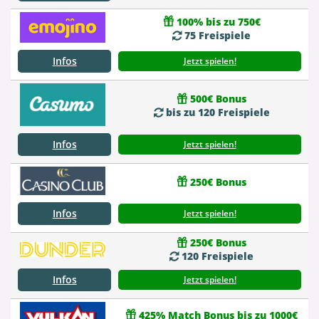
100% bis zu 750€
75 Freispiele
Infos
Jetzt spielen!
500€ Bonus
bis zu 120 Freispiele
Infos
Jetzt spielen!
250€ Bonus
Infos
Jetzt spielen!
250€ Bonus
120 Freispiele
Infos
Jetzt spielen!
425% Match Bonus bis zu 1000€