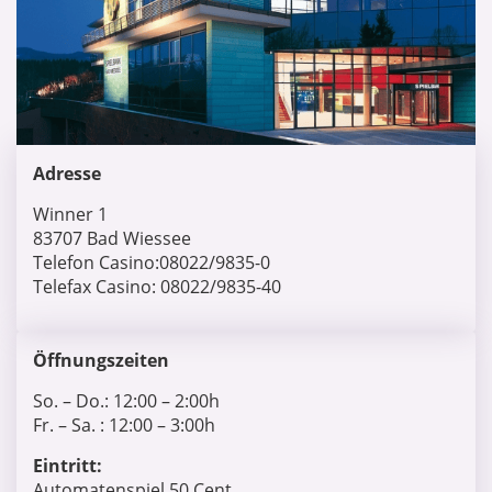
Adresse
Winner 1
83707 Bad Wiessee
Telefon Casino:08022/9835-0
Telefax Casino: 08022/9835-40
Öffnungszeiten
So. – Do.: 12:00 – 2:00h
Fr. – Sa. : 12:00 – 3:00h
Eintritt:
Automatenspiel 50 Cent