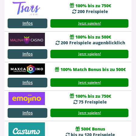
100% bis zu 750€
200 Freispiele
Infos
Jetzt spielen!
100% bis zu 500€
200 Freispiele augenblicklich
Infos
Jetzt spielen!
100% Match Bonus bis zu 500€
Infos
Jetzt spielen!
100% bis zu 750€
75 Freispiele
Infos
Jetzt spielen!
500€ Bonus
bis zu 120 Freispiele