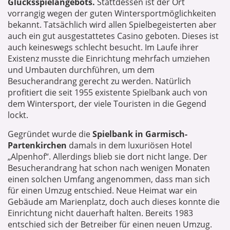
Glücksspielangebots.
Stattdessen ist der Ort
vorrangig wegen der guten Wintersportmöglichkeiten
bekannt. Tatsächlich wird allen Spielbegeisterten aber
auch ein gut ausgestattetes Casino geboten. Dieses ist
auch keineswegs schlecht besucht. Im Laufe ihrer
Existenz musste die Einrichtung mehrfach umziehen
und Umbauten durchführen, um dem
Besucherandrang gerecht zu werden. Natürlich
profitiert die seit 1955 existente Spielbank auch von
dem Wintersport, der viele Touristen in die Gegend
lockt.
Gegründet wurde die
Spielbank in Garmisch-
Partenkirchen
damals in dem luxuriösen Hotel
„Alpenhof“. Allerdings blieb sie dort nicht lange. Der
Besucherandrang hat schon nach wenigen Monaten
einen solchen Umfang angenommen, dass man sich
für einen Umzug entschied. Neue Heimat war ein
Gebäude am Marienplatz, doch auch dieses konnte die
Einrichtung nicht dauerhaft halten. Bereits 1983
entschied sich der Betreiber für einen neuen Umzug.