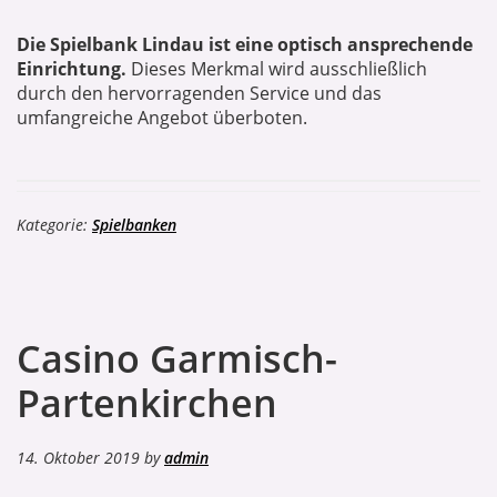
Die Spielbank Lindau ist eine optisch ansprechende
Einrichtung.
Dieses Merkmal wird ausschließlich
durch den hervorragenden Service und das
umfangreiche Angebot überboten.
Kategorie:
Spielbanken
Casino Garmisch-
Partenkirchen
14. Oktober 2019
by
admin