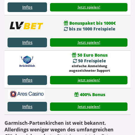
Infos
Jetzt spielen!
Bonuspaket bis 1000€
bis zu 1000 Freispiele
Infos
Jetzt spielen!
50 Euro Bonus
50 Freispiele
einfache Anmeldung
augezeichneter Support
Infos
jetzt spielen!
400% Bonus
Infos
Jetzt spielen!
Garmisch-Partenkirchen ist weit bekannt.
Allerdings weniger wegen des umfangreichen