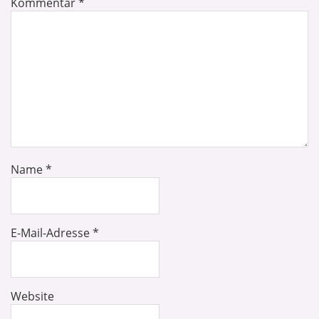
Kommentar
*
Name
*
E-Mail-Adresse
*
Website