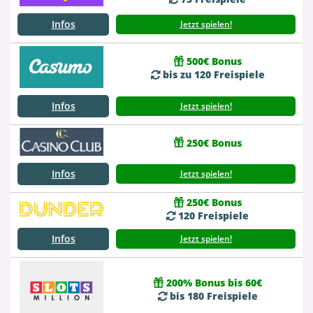
Infos
Jetzt spielen!
500€ Bonus
bis zu 120 Freispiele
Infos
Jetzt spielen!
250€ Bonus
Infos
Jetzt spielen!
250€ Bonus
120 Freispiele
Infos
Jetzt spielen!
200% Bonus bis 60€
bis 180 Freispiele