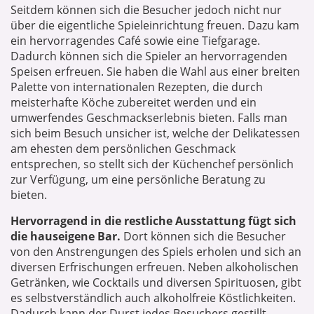
Seitdem können sich die Besucher jedoch nicht nur
über die eigentliche Spieleinrichtung freuen. Dazu kam
ein hervorragendes Café sowie eine Tiefgarage.
Dadurch können sich die Spieler an hervorragenden
Speisen erfreuen. Sie haben die Wahl aus einer breiten
Palette von internationalen Rezepten, die durch
meisterhafte Köche zubereitet werden und ein
umwerfendes Geschmackserlebnis bieten. Falls man
sich beim Besuch unsicher ist, welche der Delikatessen
am ehesten dem persönlichen Geschmack
entsprechen, so stellt sich der Küchenchef persönlich
zur Verfügung, um eine persönliche Beratung zu
bieten.
Hervorragend in die restliche Ausstattung fügt sich
die hauseigene Bar.
Dort können sich die Besucher
von den Anstrengungen des Spiels erholen und sich an
diversen Erfrischungen erfreuen. Neben alkoholischen
Getränken, wie Cocktails und diversen Spirituosen, gibt
es selbstverständlich auch alkoholfreie Köstlichkeiten.
Dadurch kann der Durst jedes Besuchers gestillt