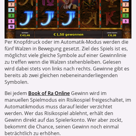
Per Knopfdruck oder im Automatik-Modus werden die
fünf Walzen in Bewegung gesetzt. Ziel des Spiels ist es,
möglichst viele gleiche Symbole auf einer Gewinnlinie
zu treffen wenn die Walzen stehenbleiben. Gelesen
wird dabei stets von links nach rechts. Gewinne gibt es
bereits ab zwei gleichen nebeneinanderliegenden
Symbolen.
Bei jedem
Book of Ra Online
Gewinn wird im
manuellen Spielmodus ein Risikospiel freigeschaltet, im
Automatikmodus muss darauf leider verzichtet
werden. Wer das Risikospiel ablehnt, erhält den
Gewinn direkt auf das Spielerkonto. Wer aber zockt,
bekommt die Chance, seinen Gewinn noch einmal
beträchtlich zu erhöhen.