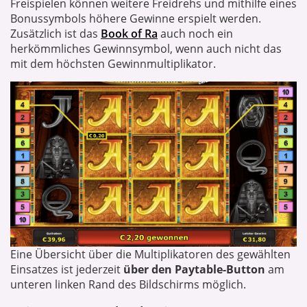
Freispielen können weitere Freidrehs und mithilfe eines
Bonussymbols höhere Gewinne erspielt werden.
Zusätzlich ist das
Book of Ra
auch noch ein
herkömmliches Gewinnsymbol, wenn auch nicht das
mit dem höchsten Gewinnmultiplikator.
Eine Übersicht über die Multiplikatoren des gewählten
Einsatzes ist jederzeit
über den Paytable-Button
am
unteren linken Rand des Bildschirms möglich.