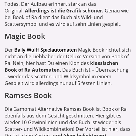
Todes. Der Aufbau erinnert stark an das
Original.
Allerdings ist die Grafik schöner.
Genau wie
bei Book of Ra dient das Buch als Wild- und
Scattersymbol und es wird auf zehn Linien gespielt.
Magic Book
Der
Bally Wulff Spielautomaten
Magic Book richtet sich
nicht an die Liebhaber der Deluxe Version von Book of
Ra. Nein, hier hast Du einen Klon des
klassischen
Book of Ra Automaten
. Das Buch ist – Überraschung
– wieder das Scatter- und Wildsymbol in einem.
Gespielt wird allerdings nur auf 5 festen Linien.
Ramses Book
Die Gamomat Alternative Ramses Book ist Book of Ra
ebenfalls aus dem Gesicht geschnitten. Hier gibt es
wieder 10 Gewinnlinien und das Buch ist wieder als
Scatter- und Wildkombination! Der Vorteil ist hier, dass
Du zwischen Karten-
und (dem beliebteren)