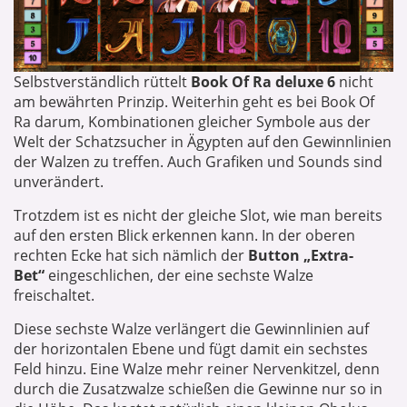
Selbstverständlich rüttelt
Book Of Ra deluxe 6
nicht
am bewährten Prinzip. Weiterhin geht es bei Book Of
Ra darum, Kombinationen gleicher Symbole aus der
Welt der Schatzsucher in Ägypten auf den Gewinnlinien
der Walzen zu treffen. Auch Grafiken und Sounds sind
unverändert.
Trotzdem ist es nicht der gleiche Slot, wie man bereits
auf den ersten Blick erkennen kann. In der oberen
rechten Ecke hat sich nämlich der
Button „Extra-
Bet“
eingeschlichen, der eine sechste Walze
freischaltet.
Diese sechste Walze verlängert die Gewinnlinien auf
der horizontalen Ebene und fügt damit ein sechstes
Feld hinzu. Eine Walze mehr reiner Nervenkitzel, denn
durch die Zusatzwalze schießen die Gewinne nur so in