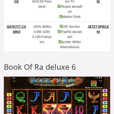
CK
NUS 50 Freis
em TV
N!
piele
Paypal akzepti
ert
Merkur Slots
GATE777 CA
100% BONU
VIP Service
JETZT SPIELE
SINO
S BIS 1000
PayPal akzept
N!
€ 100 Freispi
iert
ele
großer Willko
mmensbonus
Book Of Ra deluxe 6