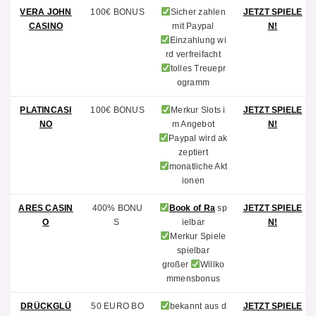
VERA JOHN
100€ BONUS
Sicher zahlen
JETZT SPIELE
CASINO
mit Paypal
N!
Einzahlung wi
rd verfreifacht
tolles Treuepr
ogramm
PLATINCASI
100€ BONUS
Merkur Slots i
JETZT SPIELE
NO
m Angebot
N!
Paypal wird ak
zeptiert
monatliche Akt
ionen
ARES CASIN
400% BONU
Book of Ra
sp
JETZT SPIELE
O
S
ielbar
N!
Merkur Spiele
spielbar
großer
Willko
mmensbonus
DRÜCKGLÜ
50 EURO BO
bekannt aus d
JETZT SPIELE