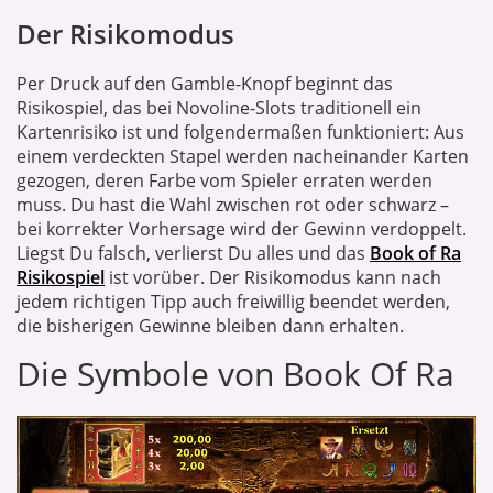
Der Risikomodus
Per Druck auf den Gamble-Knopf beginnt das
Risikospiel, das bei Novoline-Slots traditionell ein
Kartenrisiko ist und folgendermaßen funktioniert: Aus
einem verdeckten Stapel werden nacheinander Karten
gezogen, deren Farbe vom Spieler erraten werden
muss. Du hast die Wahl zwischen rot oder schwarz –
bei korrekter Vorhersage wird der Gewinn verdoppelt.
Liegst Du falsch, verlierst Du alles und das
Book of Ra
Risikospiel
ist vorüber. Der Risikomodus kann nach
jedem richtigen Tipp auch freiwillig beendet werden,
die bisherigen Gewinne bleiben dann erhalten.
Die Symbole von Book Of Ra