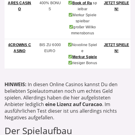
ARES CASIN
400% BONU
Book of Ra
sp
JETZT SPIELE
O
S
ielbar
N!
Merkur Spiele
spielbar
großer Willko
mmensbonus
4CROWNS C
BIS ZU 6000
Novoline Spiel
JETZT SPIELE
ASINO
EURO
e
N!
Merkur Spiele
riesiger Bonus
HINWEIS:
In diesen Online Casinos kannst Du den
beliebten Spielautomaten noch um echtes Geld
spielen. Allerdings haben die hier aufgelisteten
Anbieter lediglich
eine Lizenz auf Curacao
. Im
ausführlichen Test dieser ist uns allerdings nichts
Negatives aufgefallen.
Der Spielaufbau