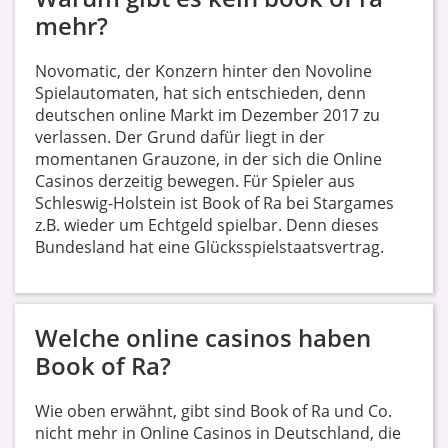
mehr?
Novomatic, der Konzern hinter den Novoline
Spielautomaten, hat sich entschieden, denn
deutschen online Markt im Dezember 2017 zu
verlassen. Der Grund dafür liegt in der
momentanen Grauzone, in der sich die Online
Casinos derzeitig bewegen. Für Spieler aus
Schleswig-Holstein ist Book of Ra bei Stargames
z.B. wieder um Echtgeld spielbar. Denn dieses
Bundesland hat eine Glücksspielstaatsvertrag.
Welche online casinos haben
Book of Ra?
Wie oben erwähnt, gibt sind Book of Ra und Co.
nicht mehr in Online Casinos in Deutschland, die