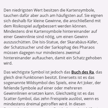
Den niedrigsten Wert besitzen die Kartensymbole,
tauchen dafür aber auch am häufigsten auf. Sie eignen
sich deshalb für kleine Gewinne, die anschließend mit
dem Risikospiel aufgebessert werden können.
Mindestens drei Kartensymbole hintereinander auf
einer Gewinnlinie sind nötig, um einen Gewinn
auszuschütten. Die Isis-Statue, der Skarabäus-Käfer,
der Schatzsucher und der Sarkophag des Pharaos
müssen dagegen nur mindestens zweimal
hintereinander auftauchen, damit ein Schatz gehoben
wird.
Das wichtigste Symbol ist jedoch das
Buch des Ra
, das
gleich drei Funktionen besitzt. Einerseits ist es das
sogenannte Wildsymbol des Spiels, eine Art Joker, der
fehlende Symbole auf einer oder mehreren
Gewinnlinien ersetzen kann. Gleichzeitig ist es das
Scatter-Symbol, das zehn Freispiele auslöst, wenn es
mindestens dreimal getroffen wird. In diesen