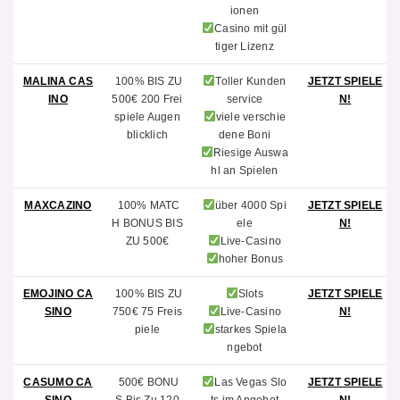
ionen
Casino mit gül
tiger Lizenz
MALINA CAS
100% BIS ZU
Toller Kunden
JETZT SPIELE
INO
500€ 200 Frei
service
N!
spiele Augen
viele verschie
blicklich
dene Boni
Riesige Auswa
hl an Spielen
MAXCAZINO
100% MATC
über 4000 Spi
JETZT SPIELE
H BONUS BIS
ele
N!
ZU 500€
Live-Casino
hoher Bonus
EMOJINO CA
100% BIS ZU
Slots
JETZT SPIELE
SINO
750€ 75 Freis
Live-Casino
N!
piele
starkes Spiela
ngebot
CASUMO CA
500€ BONU
Las Vegas Slo
JETZT SPIELE