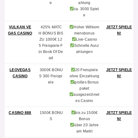
e
ahlung
ca. 3000 Spiel
e
VULKAN VE
425% MATC
Hoher Willkom
JETZT SPIELE
GAS CASINO
H BONUS BIS
mensbonus
N!
ZU 1000€ 12
Live-Casino
5 Freispiele F
Schnelle Ausz
ür Book Of De
ahlungen
ad
LEOVEGAS
3000€ BONU
20 Freispiele
JETZT SPIELE
CASINO
S 300 Freispi
ohne Einzahlung
N!
ele
großes Bonus
paket
ausgezeichnet
es Casino
CASINO 888
1500€ BONU
bis zu 1500€
JETZT SPIELE
S
Bonus
N!
über 20 Jahre
am Markt