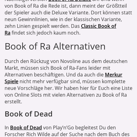
von Book of Ra die Rede ist, dann meint der Größtteil
der Spieler auch die Deluxe Variante. Dort können statt
neun Gewinnlinien, wie in der klassischen Variante,
zehn Linien gespielt werden. Das
Classic Book of
Ra
findet sich jedoch kaum noch.
Book of Ra Alternativen
Durch den Rückzug von Novoline aus dem deutschen
Markt, müssen sich Book of Ra-Fans leider mit
Alternativen beschäftigen. Und da auch die
Merkur
Spiele
nicht mehr verfügbar sind, müssen komplette
neue Vorschläge her. Wir haben hier für Euch eine Liste
von Online Slots mit vielen Alternativen zu Book of Ra
erstellt.
Book of Dead
In
Book of Dead
von Play’n’Go begleitest Du den
Forscher Rich Wilde auf der Suche nach dem Buch des