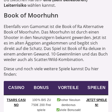
Leiterrisiko
wählen kannst.
Book of Moorhuhn
Ebenfalls von Gamomat ist die Book of Ra Alternative
Book of Moorhuhn. Das Moorhuhn ist durch einen
Shooter in den Neunzigern bekannt gewerden. Jetzt ist
es im alten Ägypten angekommen und begibt sich
direkt auf die Schatz. Das Spiel ist Book of Ra deluxe in
einem anderen Gewand. 10 Gewinnlinien und das Buch
wieder auch als Scatter/Wild-Kombination.
Diese und noch viele weitere Spiele kannst Du hier
finden:
CASINO
BONUS
VORTEILE
SPIELEN
TSARS CASI
100% BIS ZU
hoher Neukun
JETZT SPIELE
NO
750€ 200 Frei
denbonus
N!
spiele
viele Bonusakt