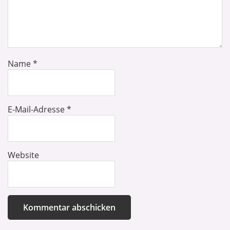
Name
*
E-Mail-Adresse
*
Website