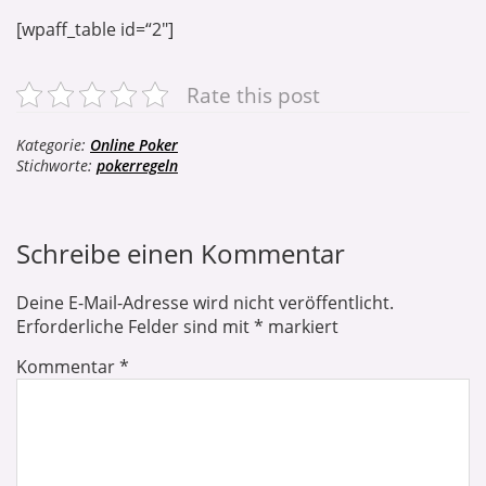
[wpaff_table id=“2″]
Rate this post
Kategorie:
Online Poker
Stichworte:
pokerregeln
Leser-
Schreibe einen Kommentar
Interaktionen
Deine E-Mail-Adresse wird nicht veröffentlicht.
Erforderliche Felder sind mit
*
markiert
Kommentar
*