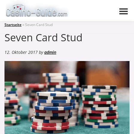
Zum
Zur
Inhalt
Fußzeile
Casino
springen
springen
Infos
Guide
Startseite
»
Seven Card Stud
zu
den
Seven Card Stud
besten
Online
12. Oktober 2017
by
admin
Casinos