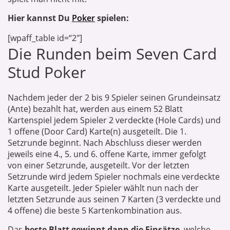
Hier kannst Du
Poker
spielen:
[wpaff_table id=“2″]
Die Runden beim Seven Card
Stud Poker
Nachdem jeder der 2 bis 9 Spieler seinen Grundeinsatz
(Ante) bezahlt hat, werden aus einem 52 Blatt
Kartenspiel jedem Spieler 2 verdeckte (Hole Cards) und
1 offene (Door Card) Karte(n) ausgeteilt. Die 1.
Setzrunde beginnt. Nach Abschluss dieser werden
jeweils eine 4., 5. und 6. offene Karte, immer gefolgt
von einer Setzrunde, ausgeteilt. Vor der letzten
Setzrunde wird jedem Spieler nochmals eine verdeckte
Karte ausgeteilt. Jeder Spieler wählt nun nach der
letzten Setzrunde aus seinen 7 Karten (3 verdeckte und
4 offene) die beste 5 Kartenkombination aus.
Das
beste Blatt gewinnt dann die Einsätze
, welche