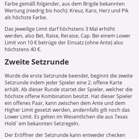
Farbe gemäß folgender, aus dem Brigde bekannten
Wertung (niedrig bis hoch): Kreuz, Karo, Herz und Pik
als höchste Farbe.
Das jeweilige Limit darf höchstens 3 Mal erhöht
werden, also Bet, Raise, Reraise, Cap. Bei einem Lower
Limit von 10 € betrüge der Einsatz (ohne Ante) also
höchstens 40 €.
Zweite Setzrunde
Wurde die erste Setzrunde beendet, beginnt die zweite
Setzrunde indem jeder Spieler eine 2. offene Karte
erhält. Ab dieser Runde startet der Spieler, welcher die
höchste offene Kombination besitzt. Hat dieser Spieler
ein offenes Paar, kann zwischen dem Ante und dem
Higher Limit gesetzt werden, andernfalls gilt noch das
Lower Limit. Es gelten im Wesentlichen die aus Texas
Hold´em bekannten Setzregeln.
Der Eröffner der Setzrunde kann entweder checken