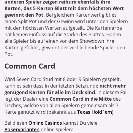
anderen Spieler zeigen reihum ebenfalls ihre
Karten, das 5-Karten-Blatt mit dem höchsten Wert
gewinnt den Pot.
Bei gleichem Kartenwert gibt es
einen Split Pot und der Gewinn wird unter den Spielern
mit den höchsten Werten aufgeteilt. Die Kartenfarbe
hat keinen Einfluss auf die Stärke des Blattes. Haben
alle Spieler bis auf einen vor dem Showdown ihre
Karten gefoldet, gewinnt der verbleibende Spieler den
Pot.
Common Card
Wird Seven Card Stud mit 8 oder 9 Spielern gespielt,
kann es sein dass in der letzten Setzrunde
nicht mehr
genügend Karten für alle im Deck sind
. In diesem Fall
legt der Dealer eine
Common Card in die Mitte
des
Tisches, welche von allen Spielern gemeinsam als 7.
Karte genutzt wird (bekannt aus
Texas Hold´em
).
Bei diesen
Online Casinos
kannst Du viele
Pokervarianten
online spielen: