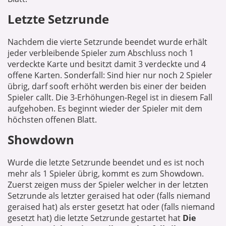
Letzte Setzrunde
Nachdem die vierte Setzrunde beendet wurde erhält
jeder verbleibende Spieler zum Abschluss noch 1
verdeckte Karte und besitzt damit 3 verdeckte und 4
offene Karten. Sonderfall: Sind hier nur noch 2 Spieler
übrig, darf sooft erhöht werden bis einer der beiden
Spieler callt. Die 3-Erhöhungen-Regel ist in diesem Fall
aufgehoben. Es beginnt wieder der Spieler mit dem
höchsten offenen Blatt.
Showdown
Wurde die letzte Setzrunde beendet und es ist noch
mehr als 1 Spieler übrig, kommt es zum Showdown.
Zuerst zeigen muss der Spieler welcher in der letzten
Setzrunde als letzter geraised hat oder (falls niemand
geraised hat) als erster gesetzt hat oder (falls niemand
gesetzt hat) die letzte Setzrunde gestartet hat
Die