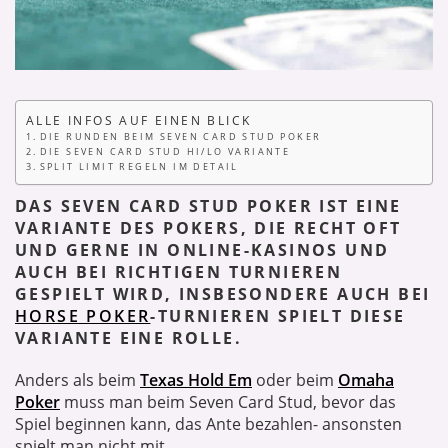
ALLE INFOS AUF EINEN BLICK
DIE RUNDEN BEIM SEVEN CARD STUD POKER
DIE SEVEN CARD STUD HI/LO VARIANTE
SPLIT LIMIT REGELN IM DETAIL
DAS
SEVEN CARD STUD POKER
IST EINE
VARIANTE DES POKERS, DIE RECHT OFT
UND GERNE IN ONLINE-KASINOS UND
AUCH BEI RICHTIGEN TURNIEREN
GESPIELT WIRD, INSBESONDERE AUCH BEI
HORSE POKER
-TURNIEREN SPIELT DIESE
VARIANTE EINE ROLLE.
Anders als beim
Texas Hold Em
oder beim
Omaha
Poker
muss man beim Seven Card Stud, bevor das
Spiel beginnen kann, das Ante bezahlen- ansonsten
spielt man nicht mit.