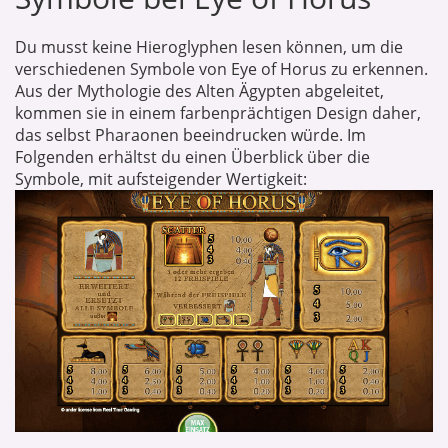
Du musst keine Hieroglyphen lesen können, um die
verschiedenen Symbole von Eye of Horus zu erkennen.
Aus der Mythologie des Alten Ägypten abgeleitet,
kommen sie in einem farbenprächtigen Design daher,
das selbst Pharaonen beeindrucken würde. Im
Folgenden erhältst du einen Überblick über die
Symbole, mit aufsteigender Wertigkeit: