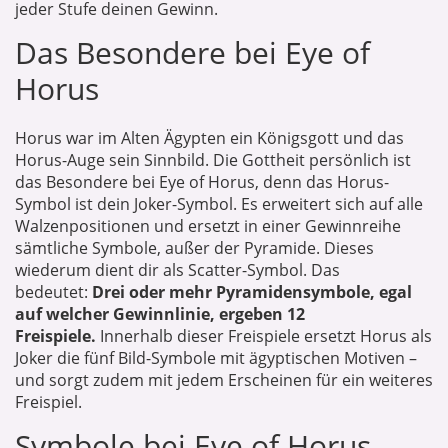
jeder Stufe deinen Gewinn.
Das Besondere bei Eye of
Horus
Horus war im Alten Ägypten ein Königsgott und das
Horus-Auge sein Sinnbild. Die Gottheit persönlich ist
das Besondere bei Eye of Horus, denn das Horus-
Symbol ist dein Joker-Symbol. Es erweitert sich auf alle
Walzenpositionen und ersetzt in einer Gewinnreihe
sämtliche Symbole, außer der Pyramide. Dieses
wiederum dient dir als Scatter-Symbol. Das
bedeutet:
Drei oder mehr Pyramidensymbole, egal
auf welcher Gewinnlinie, ergeben 12
Freispiele.
Innerhalb dieser Freispiele ersetzt Horus als
Joker die fünf Bild-Symbole mit ägyptischen Motiven –
und sorgt zudem mit jedem Erscheinen für ein weiteres
Freispiel.
Symbole bei Eye of Horus