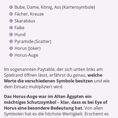
Bube, Dame, König, Ass (Kartensymbole)
Fächer, Kreuze
Skarabäus
Falke
Hund
Pyramide (Scatter)
Horus (Joker)
Horus-Auge
Im sogenannten Paytable, der sich unten links am
Spielrand öffnen lässt, erfährst du genau,
welche
Werte die verschiedenen Symbole besitzen
und wie
dein Einsatz multipliziert wird.
Das Horus-Auge war im Alten Ägypten ein
mächtiges Schutzsymbol – klar, dass es bei Eye of
Horus eine besondere Bedeutung hat.
Von allen
Symbolen hat es die höchste Wertigkeit. Erscheint es