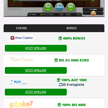
CASINO
BONUS
400% BONUS
JETZT SPIELEN!
BIS ZU 6000 EURO
JETZT SPIELEN!
100% AUF 100€
25 Freispiele
JETZT SPIELEN!
100% BIS 400€