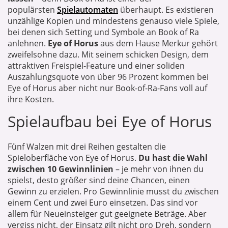
populärsten
Spielautomaten
überhaupt. Es existieren
unzählige Kopien und mindestens genauso viele Spiele,
bei denen sich Setting und Symbole an Book of Ra
anlehnen.
Eye of Horus
aus dem Hause Merkur gehört
zweifelsohne dazu. Mit seinem schicken Design, dem
attraktiven Freispiel-Feature und einer soliden
Auszahlungsquote von über 96 Prozent kommen bei
Eye of Horus aber nicht nur Book-of-Ra-Fans voll auf
ihre Kosten.
Spielaufbau bei Eye of Horus
Fünf Walzen mit drei Reihen gestalten die
Spieloberfläche von Eye of Horus.
Du hast die Wahl
zwischen 10 Gewinnlinien
– je mehr von ihnen du
spielst, desto größer sind deine Chancen, einen
Gewinn zu erzielen. Pro Gewinnlinie musst du zwischen
einem Cent und zwei Euro einsetzen. Das sind vor
allem für Neueinsteiger gut geeignete Beträge. Aber
vergiss nicht, der Einsatz gilt nicht pro Dreh, sondern