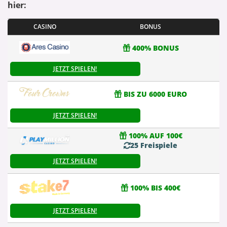
hier:
CASINO
BONUS
400% BONUS
JETZT SPIELEN!
BIS ZU 6000 EURO
JETZT SPIELEN!
100% AUF 100€
25 Freispiele
JETZT SPIELEN!
100% BIS 400€
JETZT SPIELEN!