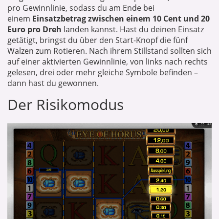
pro Gewinnlinie, sodass du am Ende bei
einem
Einsatzbetrag zwischen einem 10 Cent und 20
Euro pro Dreh
landen kannst. Hast du deinen Einsatz
getätigt, bringst du über den Start-Knopf die fünf
Walzen zum Rotieren. Nach ihrem Stillstand sollten sich
auf einer aktivierten Gewinnlinie, von links nach rechts
gelesen, drei oder mehr gleiche Symbole befinden –
dann hast du gewonnen.
Der Risikomodus