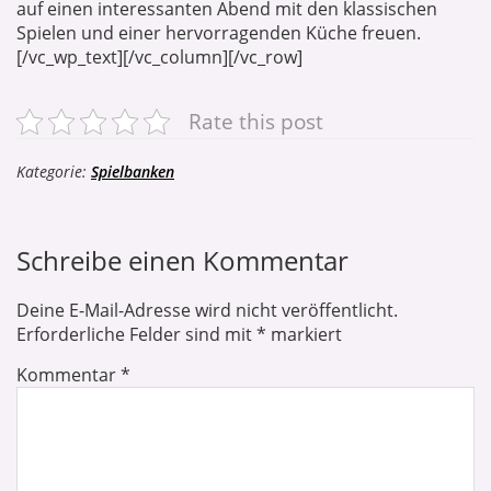
auf einen interessanten Abend mit den klassischen
Spielen und einer hervorragenden Küche freuen.
[/vc_wp_text][/vc_column][/vc_row]
Rate this post
Kategorie:
Spielbanken
Leser-
Schreibe einen Kommentar
Interaktionen
Deine E-Mail-Adresse wird nicht veröffentlicht.
Erforderliche Felder sind mit
*
markiert
Kommentar
*