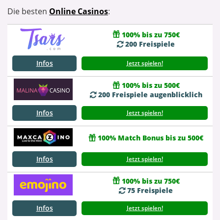
Die besten
Online Casinos
:
100% bis zu 750€
200 Freispiele
Infos
Jetzt spielen!
100% bis zu 500€
200 Freispiele augenblicklich
Infos
Jetzt spielen!
100% Match Bonus bis zu 500€
Infos
Jetzt spielen!
100% bis zu 750€
75 Freispiele
Infos
Jetzt spielen!