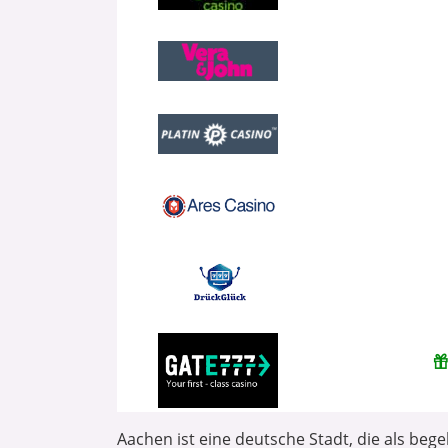
Aachen ist eine deutsche Stadt, die als beg