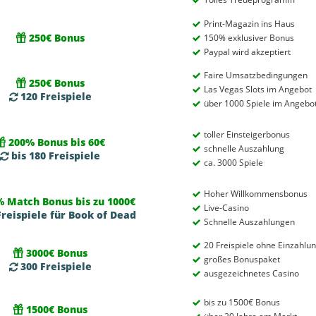
Print-Magazin ins Haus
250€ Bonus
150% exklusiver Bonus
Paypal wird akzeptiert
Faire Umsatzbedingungen
250€ Bonus
Las Vegas Slots im Angebot
120 Freispiele
über 1000 Spiele im Angebo
toller Einsteigerbonus
200% Bonus bis 60€
schnelle Auszahlung
bis 180 Freispiele
ca. 3000 Spiele
Hoher Willkommensbonus
 Match Bonus bis zu 1000€
Live-Casino
reispiele für Book of Dead
Schnelle Auszahlungen
20 Freispiele ohne Einzahlu
3000€ Bonus
großes Bonuspaket
300 Freispiele
ausgezeichnetes Casino
bis zu 1500€ Bonus
1500€ Bonus