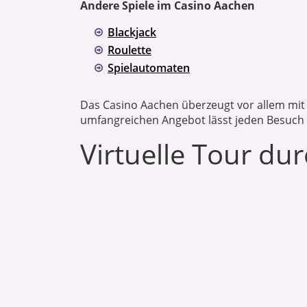
Andere Spiele im Casino Aachen
Blackjack
Roulette
Spielautomaten
Das Casino Aachen überzeugt vor allem mit
umfangreichen Angebot lässt jeden Besuch 
Virtuelle Tour du