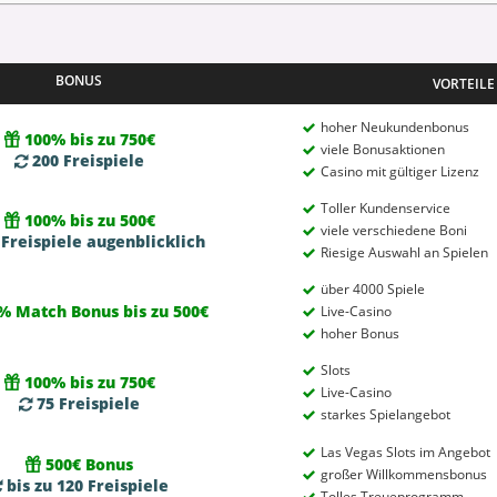
BONUS
VORTEILE
hoher Neukundenbonus
100% bis zu 750€
viele Bonusaktionen
200 Freispiele
Casino mit gültiger Lizenz
Toller Kundenservice
100% bis zu 500€
viele verschiedene Boni
Freispiele augenblicklich
Riesige Auswahl an Spielen
über 4000 Spiele
% Match Bonus bis zu 500€
Live-Casino
hoher Bonus
Slots
100% bis zu 750€
Live-Casino
75 Freispiele
starkes Spielangebot
Las Vegas Slots im Angebot
500€ Bonus
großer Willkommensbonus
bis zu 120 Freispiele
Tolles Treueprogramm