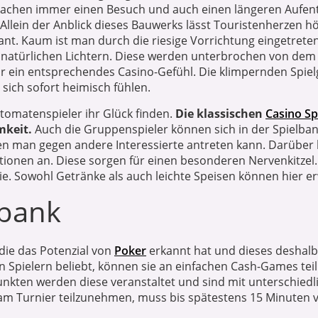
Aachen immer einen Besuch und auch einen längeren Aufent
 Allein der Anblick dieses Bauwerks lässt Touristenherzen 
ant. Kaum ist man durch die riesige Vorrichtung eingetreten
 natürlichen Lichtern. Diese werden unterbrochen von dem 
ür ein entsprechendes Casino-Gefühl. Die klimpernden Spie
ich sofort heimisch fühlen.
utomatenspieler ihr Glück finden.
Die klassischen
Casino Sp
mkeit.
Auch die Gruppenspieler können sich in der Spielb
nen man gegen andere Interessierte antreten kann. Darüber 
ionen an. Diese sorgen für einen besonderen Nervenkitzel.
e. Sowohl Getränke als auch leichte Speisen können hier e
lbank
 die das Potenzial von
Poker
erkannt hat und dieses deshalb g
en Spielern beliebt, können sie an einfachen Cash-Games te
nkten werden diese veranstaltet und sind mit unterschiedl
 Turnier teilzunehmen, muss bis spätestens 15 Minuten v