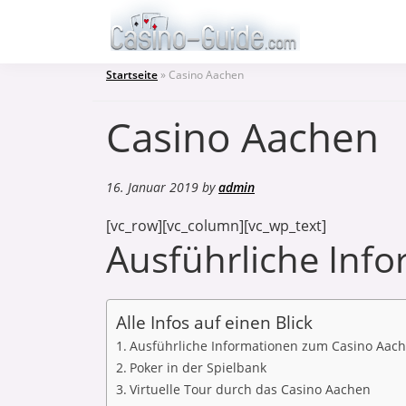
Zur
Zum
Zur
Hauptnavigation
Inhalt
Fußzeile
Casino
springen
springen
springen
Infos
Guide
Startseite
»
Casino Aachen
zu
den
Casino Aachen
besten
Online
Casinos
16. Januar 2019
by
admin
[vc_row][vc_column][vc_wp_text]
Ausführliche Inf
Alle Infos auf einen Blick
Ausführliche Informationen zum Casino Aac
Poker in der Spielbank
Virtuelle Tour durch das Casino Aachen