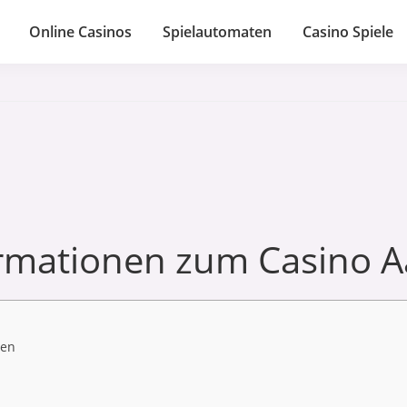
Online Casinos
Spielautomaten
Casino Spiele
ormationen zum Casino 
hen