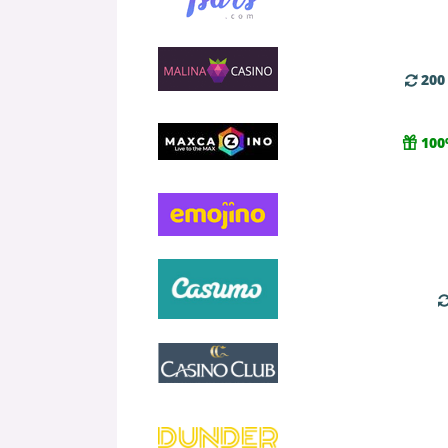
200 
100