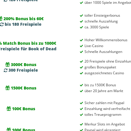
über 1000 Spiele im Angebo
toller Einsteigerbonus
200% Bonus bis 60€
schnelle Auszahlung
bis 180 Freispiele
ca. 3000 Spiele
Hoher Willkommensbonus
 Match Bonus bis zu 1000€
Live-Casino
reispiele für Book of Dead
Schnelle Auszahlungen
20 Freispiele ohne Einzahlu
3000€ Bonus
großes Bonuspaket
300 Freispiele
ausgezeichnetes Casino
bis zu 1500€ Bonus
1500€ Bonus
über 20 Jahre am Markt
Sicher zahlen mit Paypal
100€ Bonus
Einzahlung wird verfreifacht
tolles Treueprogramm
Merkur Slots im Angebot
100€ Bonus
Paypal wird akzeptiert