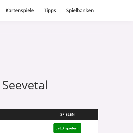
Kartenspiele
Tipps
Spielbanken
 Seevetal
SPIELEN
Jetzt spielen!