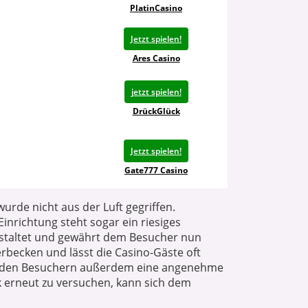
PlatinCasino
Jetzt spielen!
Ares Casino
jetzt spielen!
DrückGlück
Jetzt spielen!
Gate777 Casino
urde nicht aus der Luft gegriffen.
inrichtung steht sogar ein riesiges
estaltet und gewährt dem Besucher nun
becken und lässt die Casino-Gäste oft
t den Besuchern außerdem eine angenehme
erneut zu versuchen, kann sich dem