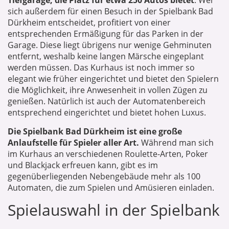
Tiefgarage, die Platz für etwa 250 Autos bietet
. Wer
sich außerdem für einen Besuch in der Spielbank Bad
Dürkheim entscheidet, profitiert von einer
entsprechenden Ermäßigung für das Parken in der
Garage. Diese liegt übrigens nur wenige Gehminuten
entfernt, weshalb keine langen Märsche eingeplant
werden müssen. Das Kurhaus ist noch immer so
elegant wie früher eingerichtet und bietet den Spielern
die Möglichkeit, ihre Anwesenheit in vollen Zügen zu
genießen. Natürlich ist auch der Automatenbereich
entsprechend eingerichtet und bietet hohen Luxus.
Die Spielbank Bad Dürkheim ist eine große
Anlaufstelle für Spieler aller Art.
Während man sich
im Kurhaus an verschiedenen Roulette-Arten, Poker
und Blackjack erfreuen kann, gibt es im
gegenüberliegenden Nebengebäude mehr als 100
Automaten, die zum Spielen und Amüsieren einladen.
Spielauswahl in der Spielbank