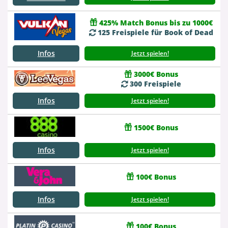
425% Match Bonus bis zu 1000€
125 Freispiele für Book of Dead
Infos
Jetzt spielen!
3000€ Bonus
300 Freispiele
Infos
Jetzt spielen!
1500€ Bonus
Infos
Jetzt spielen!
100€ Bonus
Infos
Jetzt spielen!
100€ Bonus