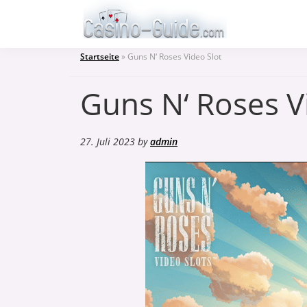
Zur
Zum
Zur
Hauptnavigation
Inhalt
Fußzeile
Casino
springen
springen
springen
Infos
Guide
Startseite
»
Guns N‘ Roses Video Slot
zu
den
Guns N‘ Roses V
besten
Online
Casinos
27. Juli 2023
by
admin