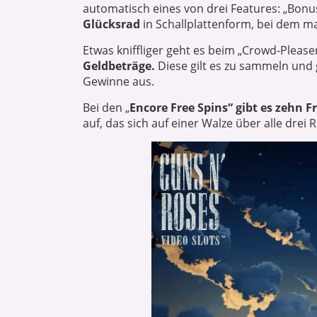
automatisch eines von drei Features: „Bon
Glücksrad
in Schallplattenform, bei dem m
Etwas kniffliger geht es beim „Crowd-Pleas
Geldbeträge.
Diese gilt es zu sammeln und g
Gewinne aus.
Bei den „
Encore Free Spins“ gibt es zehn Fr
auf, das sich auf einer Walze über alle drei 