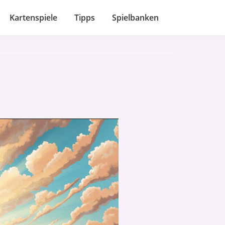
Kartenspiele
Tipps
Spielbanken