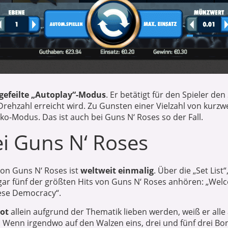
gefeilte „Autoplay“-Modus
. Er betätigt für den Spieler de
 Drehzahl erreicht wird. Zu Gunsten einer Vielzahl von kurzw
iko-Modus. Das ist auch bei Guns N‘ Roses so der Fall.
i Guns N‘ Roses
von Guns N‘ Roses ist
weltweit einmalig
. Über die „Set List
ar fünf der größten Hits von Guns N‘ Roses anhören: „Welco
nese Democracy“.
lot
allein aufgrund der Thematik lieben werden, weiß er all
 Wenn irgendwo auf den Walzen eins, drei und fünf drei Bo