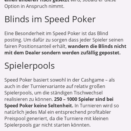
Option in Anspruch nimmt.
Blinds im Speed Poker
Eine Besonderheit im Speed Poker ist das Blind
posting. Um dafür zu sorgen dass jeder Spieler seinen
fairen Positionsanteil erhält,
wandern die Blinds nicht
mit dem Dealer sondern werden zufällig gepostet.
Spielerpools
Speed Poker basiert sowohl in der Cashgame – als
auch in der Turniervariante auf relativ großen
Spielerpools, um die ständigen Tischwechsel
realisieren zu können.
250 – 1000 Spieler sind bei
Speed Poker keine Seltenheit.
In Turnieren wird so
natürlich jedes Mal ein entsprechend profitabler
Preispool generiert, da die Turniere mit kleinen
Spielerpools gar nicht starten könnten.