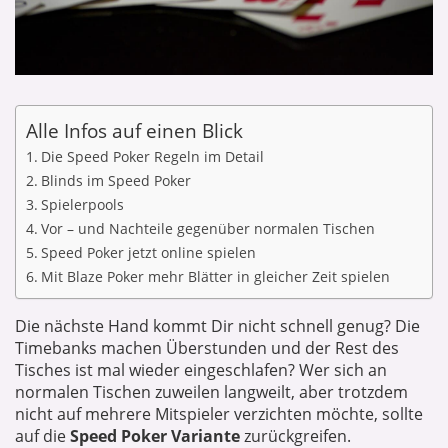
Alle Infos auf einen Blick
Die Speed Poker Regeln im Detail
Blinds im Speed Poker
Spielerpools
Vor – und Nachteile gegenüber normalen Tischen
Speed Poker jetzt online spielen
Mit Blaze Poker mehr Blätter in gleicher Zeit spielen
Die nächste Hand kommt Dir nicht schnell genug? Die
Timebanks machen Überstunden und der Rest des
Tisches ist mal wieder eingeschlafen? Wer sich an
normalen Tischen zuweilen langweilt, aber trotzdem
nicht auf mehrere Mitspieler verzichten möchte, sollte
auf die
Speed Poker Variante
zurückgreifen.