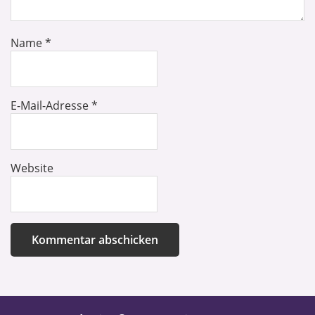
Name
*
E-Mail-Adresse
*
Website