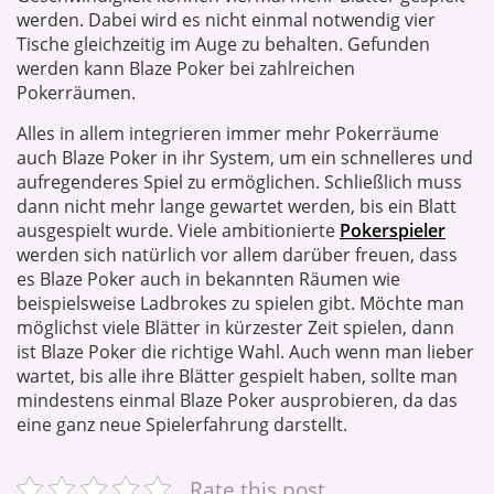
werden. Dabei wird es nicht einmal notwendig vier
Tische gleichzeitig im Auge zu behalten. Gefunden
werden kann Blaze Poker bei zahlreichen
Pokerräumen.
Alles in allem integrieren immer mehr Pokerräume
auch Blaze Poker in ihr System, um ein schnelleres und
aufregenderes Spiel zu ermöglichen. Schließlich muss
dann nicht mehr lange gewartet werden, bis ein Blatt
ausgespielt wurde. Viele ambitionierte
Pokerspieler
werden sich natürlich vor allem darüber freuen, dass
es Blaze Poker auch in bekannten Räumen wie
beispielsweise Ladbrokes zu spielen gibt. Möchte man
möglichst viele Blätter in kürzester Zeit spielen, dann
ist Blaze Poker die richtige Wahl. Auch wenn man lieber
wartet, bis alle ihre Blätter gespielt haben, sollte man
mindestens einmal Blaze Poker ausprobieren, da das
eine ganz neue Spielerfahrung darstellt.
Rate this post