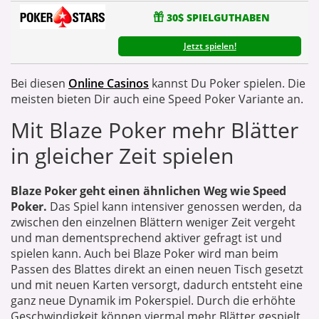
30$ SPIELGUTHABEN
Jetzt spielen!
Bei diesen
Online Casinos
kannst Du Poker spielen. Die
meisten bieten Dir auch eine Speed Poker Variante an.
Mit Blaze Poker mehr Blätter
in gleicher Zeit spielen
Blaze Poker geht einen ähnlichen Weg wie Speed
Poker.
Das Spiel kann intensiver genossen werden, da
zwischen den einzelnen Blättern weniger Zeit vergeht
und man dementsprechend aktiver gefragt ist und
spielen kann. Auch bei Blaze Poker wird man beim
Passen des Blattes direkt an einen neuen Tisch gesetzt
und mit neuen Karten versorgt, dadurch entsteht eine
ganz neue Dynamik im Pokerspiel. Durch die erhöhte
Geschwindigkeit können viermal mehr Blätter gespielt