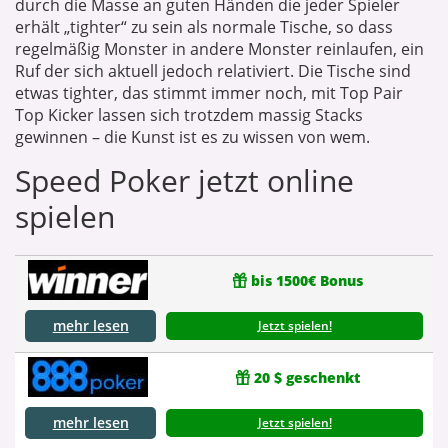
durch die Masse an guten Händen die jeder Spieler
erhält „tighter“ zu sein als normale Tische, so dass
regelmäßig Monster in andere Monster reinlaufen, ein
Ruf der sich aktuell jedoch relativiert. Die Tische sind
etwas tighter, das stimmt immer noch, mit Top Pair
Top Kicker lassen sich trotzdem massig Stacks
gewinnen – die Kunst ist es zu wissen von wem.
Speed Poker jetzt online
spielen
bis 1500€ Bonus
mehr lesen
Jetzt spielen!
20 $ geschenkt
mehr lesen
Jetzt spielen!