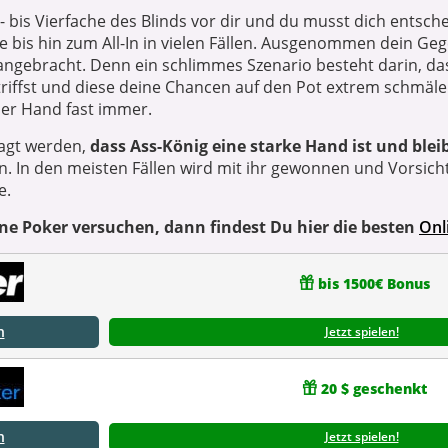
 bis Vierfache des Blinds vor dir und du musst dich entsche
se bis hin zum All-In in vielen Fällen. Ausgenommen dein Ge
ld angebracht. Denn ein schlimmes Szenario besteht darin, d
riffst und diese deine Chancen auf den Pot extrem schmäle
ner Hand fast immer.
agt werden,
dass Ass-König eine starke Hand ist und blei
 In den meisten Fällen wird mit ihr gewonnen und Vorsicht
e.
ine Poker versuchen, dann findest Du hier die besten
Onl
bis 1500€ Bonus
n
Jetzt spielen!
20 $ geschenkt
n
Jetzt spielen!