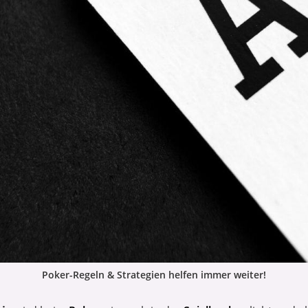
Poker-Regeln & Strategien helfen immer weiter!