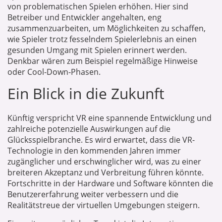
von problematischen Spielen erhöhen. Hier sind
Betreiber und Entwickler angehalten, eng
zusammenzuarbeiten, um Möglichkeiten zu schaffen,
wie Spieler trotz fesselndem Spielerlebnis an einen
gesunden Umgang mit Spielen erinnert werden.
Denkbar wären zum Beispiel regelmäßige Hinweise
oder Cool-Down-Phasen.
Ein Blick in die Zukunft
Künftig verspricht VR eine spannende Entwicklung und
zahlreiche potenzielle Auswirkungen auf die
Glücksspielbranche. Es wird erwartet, dass die VR-
Technologie in den kommenden Jahren immer
zugänglicher und erschwinglicher wird, was zu einer
breiteren Akzeptanz und Verbreitung führen könnte.
Fortschritte in der Hardware und Software könnten die
Benutzererfahrung weiter verbessern und die
Realitätstreue der virtuellen Umgebungen steigern.