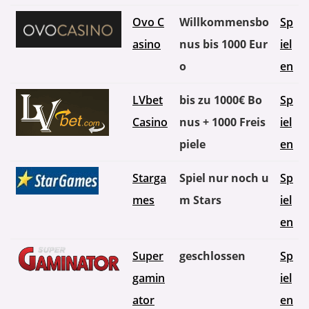
Ovo C
Willkommensbo
Sp
asino
nus bis 1000 Eur
iel
o
en
LVbet
bis zu 1000€ Bo
Sp
Casino
nus + 1000 Freis
iel
piele
en
Starga
Spiel nur noch u
Sp
mes
m Stars
iel
en
Super
geschlossen
Sp
gamin
iel
ator
en