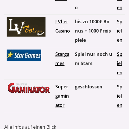
o
en
LVbet
bis zu 1000€ Bo
Sp
Casino
nus + 1000 Freis
iel
piele
en
Starga
Spiel nur noch u
Sp
mes
m Stars
iel
en
Super
geschlossen
Sp
gamin
iel
ator
en
Alle Infos auf einen Blick