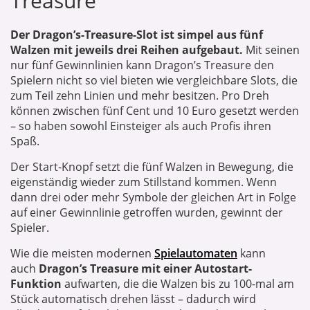
Treasure
Der Dragon’s-Treasure-Slot ist simpel aus fünf
Walzen mit jeweils drei Reihen aufgebaut.
Mit seinen
nur fünf Gewinnlinien kann Dragon’s Treasure den
Spielern nicht so viel bieten wie vergleichbare Slots, die
zum Teil zehn Linien und mehr besitzen. Pro Dreh
können zwischen fünf Cent und 10 Euro gesetzt werden
– so haben sowohl Einsteiger als auch Profis ihren
Spaß.
Der Start-Knopf setzt die fünf Walzen in Bewegung, die
eigenständig wieder zum Stillstand kommen. Wenn
dann drei oder mehr Symbole der gleichen Art in Folge
auf einer Gewinnlinie getroffen wurden, gewinnt der
Spieler.
Wie die meisten modernen
Spielautomaten
kann
auch
Dragon’s Treasure mit einer Autostart-
Funktion
aufwarten, die die Walzen bis zu 100-mal am
Stück automatisch drehen lässt – dadurch wird