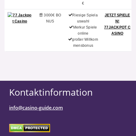
€
3000€ BO
Riesige Spiela
JETZT SPIELE
NUS
uswahl
N!
Merkur Spiele
77JACKPOT C
online
ASINO
großer Willkom
mensbonus
Kontaktinformation
info@casino-guide.com