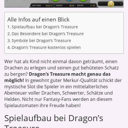
Alle Infos auf einen Blick
Spielaufbau bei Dragon’s Treasure
Das Besondere bei Dragon’s Treasure
Symbole bei Dragon’s Treasure
Dragon’s Treasure kostenlos spielen
Wer hat als Kind nicht einmal davon geträumt, einen
Drachen zu erlegen und seinen gut behüteten Schatz
zu bergen?
Dragon’s Treasure macht genau das
möglich!
In gewohnt guter Merkur-Qualität schickt der
mystische Slot die Spieler in ein mittelalterliches
Abenteuer voller Drachen, Schwerter, Schätze und
Helden. Nicht nur Fantasy-Fans werden an diesem
Spielautomaten ihre Freude haben!
Spielaufbau bei Dragon’s