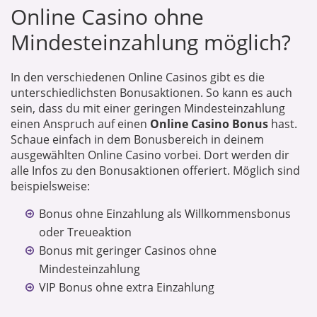
Online Casino ohne
Mindesteinzahlung möglich?
In den verschiedenen Online Casinos gibt es die
unterschiedlichsten Bonusaktionen. So kann es auch
sein, dass du mit einer geringen Mindesteinzahlung
einen Anspruch auf einen
Online Casino Bonus
hast.
Schaue einfach in dem Bonusbereich in deinem
ausgewählten Online Casino vorbei. Dort werden dir
alle Infos zu den Bonusaktionen offeriert. Möglich sind
beispielsweise:
Bonus ohne Einzahlung als Willkommensbonus
oder Treueaktion
Bonus mit geringer Casinos ohne
Mindesteinzahlung
VIP Bonus ohne extra Einzahlung