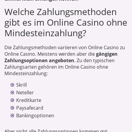
Welche Zahlungsmethoden
gibt es im Online Casino ohne
Mindesteinzahlung?
Die Zahlungsmethoden variieren von Online Casino zu
Online Casino. Meistens werden aber die
gängigen
Zahlungsoptionen angeboten
. Zu den typischen
Zahlungsarten gehören im Online Casino ohne
Mindesteinzahlung:
Skrill
Neteller
Kreditkarte
Paysafecard
Bankingoptionen
Aber nicht alle Zahlungsoptionen kommen mit