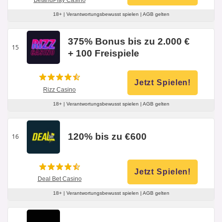
18+ | Verantwortungsbewusst spielen | AGB gelten
375% Bonus bis zu 2.000 €
15
+ 100 Freispiele
Jetzt Spielen!
Rizz Casino
18+ | Verantwortungsbewusst spielen | AGB gelten
120% bis zu €600
16
Jetzt Spielen!
Deal Bet Casino
18+ | Verantwortungsbewusst spielen | AGB gelten