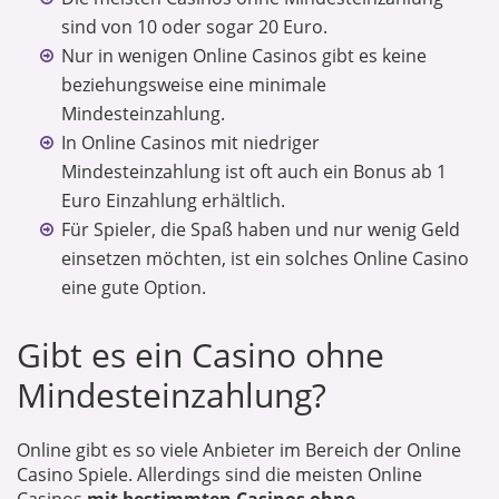
sind von 10 oder sogar 20 Euro.
Nur in wenigen Online Casinos gibt es keine
beziehungsweise eine minimale
Mindesteinzahlung.
In Online Casinos mit niedriger
Mindesteinzahlung ist oft auch ein Bonus ab 1
Euro Einzahlung erhältlich.
Für Spieler, die Spaß haben und nur wenig Geld
einsetzen möchten, ist ein solches Online Casino
eine gute Option.
Gibt es ein Casino ohne
Mindesteinzahlung?
Online gibt es so viele Anbieter im Bereich der Online
Casino Spiele. Allerdings sind die meisten Online