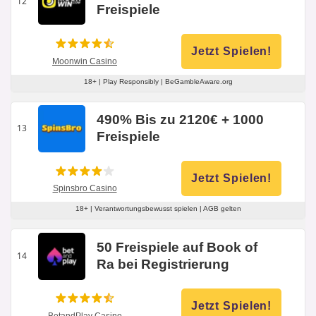
12
Freispiele
Jetzt Spielen!
Moonwin Casino
18+ | Play Responsibly | BeGambleAware.org
490% Bis zu 2120€ + 1000
13
Freispiele
Jetzt Spielen!
Spinsbro Casino
18+ | Verantwortungsbewusst spielen | AGB gelten
50 Freispiele auf Book of
14
Ra bei Registrierung
Jetzt Spielen!
BetandPlay Casino