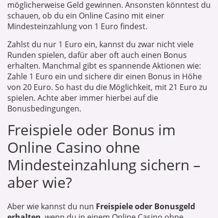
möglicherweise Geld gewinnen. Ansonsten könntest du
schauen, ob du ein Online Casino mit einer
Mindesteinzahlung von 1 Euro findest.
Zahlst du nur 1 Euro ein, kannst du zwar nicht viele
Runden spielen, dafür aber oft auch einen Bonus
erhalten. Manchmal gibt es spannende Aktionen wie:
Zahle 1 Euro ein und sichere dir einen Bonus in Höhe
von 20 Euro. So hast du die Möglichkeit, mit 21 Euro zu
spielen. Achte aber immer hierbei auf die
Bonusbedingungen.
Freispiele oder Bonus im
Online Casino ohne
Mindesteinzahlung sichern –
aber wie?
Aber wie kannst du nun
Freispiele oder Bonusgeld
erhalten
, wenn du in einem Online Casino ohne