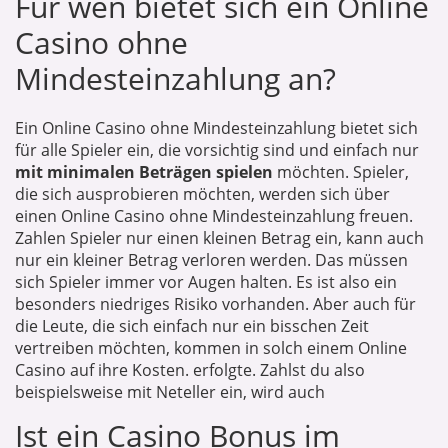
Für wen bietet sich ein Online
Casino ohne
Mindesteinzahlung an?
Ein Online Casino ohne Mindesteinzahlung bietet sich
für alle Spieler ein, die vorsichtig sind und einfach nur
mit minimalen Beträgen spielen
möchten. Spieler,
die sich ausprobieren möchten, werden sich über
einen Online Casino ohne Mindesteinzahlung freuen.
Zahlen Spieler nur einen kleinen Betrag ein, kann auch
nur ein kleiner Betrag verloren werden. Das müssen
sich Spieler immer vor Augen halten. Es ist also ein
besonders niedriges Risiko vorhanden. Aber auch für
die Leute, die sich einfach nur ein bisschen Zeit
vertreiben möchten, kommen in solch einem Online
Casino auf ihre Kosten. erfolgte. Zahlst du also
beispielsweise mit Neteller ein, wird auch
Ist ein Casino Bonus im