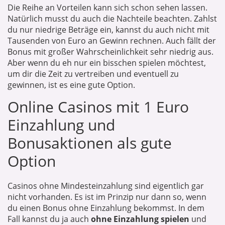
Die Reihe an Vorteilen kann sich schon sehen lassen.
Natürlich musst du auch die Nachteile beachten. Zahlst
du nur niedrige Beträge ein, kannst du auch nicht mit
Tausenden von Euro an Gewinn rechnen. Auch fällt der
Bonus mit großer Wahrscheinlichkeit sehr niedrig aus.
Aber wenn du eh nur ein bisschen spielen möchtest,
um dir die Zeit zu vertreiben und eventuell zu
gewinnen, ist es eine gute Option.
Online Casinos mit 1 Euro
Einzahlung und
Bonusaktionen als gute
Option
Casinos ohne Mindesteinzahlung sind eigentlich gar
nicht vorhanden. Es ist im Prinzip nur dann so, wenn
du einen Bonus ohne Einzahlung bekommst. In dem
Fall kannst du ja auch
ohne Einzahlung spielen
und