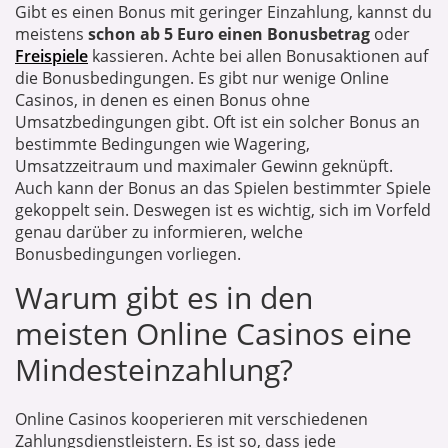
Gibt es einen Bonus mit geringer Einzahlung, kannst du
meistens
schon ab 5 Euro einen Bonusbetrag
oder
Freispiele
kassieren. Achte bei allen Bonusaktionen auf
die Bonusbedingungen. Es gibt nur wenige Online
Casinos, in denen es einen Bonus ohne
Umsatzbedingungen gibt. Oft ist ein solcher Bonus an
bestimmte Bedingungen wie Wagering,
Umsatzzeitraum und maximaler Gewinn geknüpft.
Auch kann der Bonus an das Spielen bestimmter Spiele
gekoppelt sein. Deswegen ist es wichtig, sich im Vorfeld
genau darüber zu informieren, welche
Bonusbedingungen vorliegen.
Warum gibt es in den
meisten Online Casinos eine
Mindesteinzahlung?
Online Casinos kooperieren mit verschiedenen
Zahlungsdienstleistern. Es ist so, dass jede