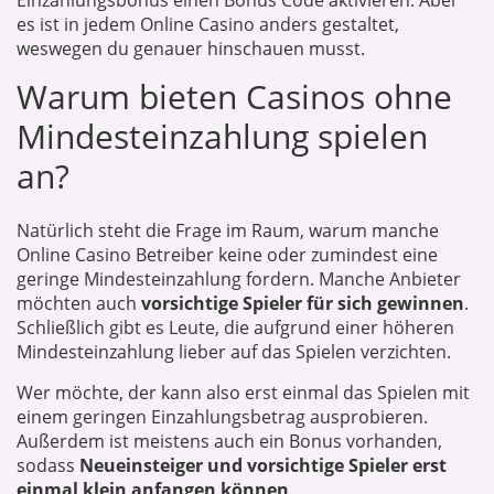
Einzahlungsbonus einen Bonus Code aktivieren. Aber
es ist in jedem Online Casino anders gestaltet,
weswegen du genauer hinschauen musst.
Warum bieten Casinos ohne
Mindesteinzahlung spielen
an?
Natürlich steht die Frage im Raum, warum manche
Online Casino Betreiber keine oder zumindest eine
geringe Mindesteinzahlung fordern. Manche Anbieter
möchten auch
vorsichtige Spieler für sich gewinnen
.
Schließlich gibt es Leute, die aufgrund einer höheren
Mindesteinzahlung lieber auf das Spielen verzichten.
Wer möchte, der kann also erst einmal das Spielen mit
einem geringen Einzahlungsbetrag ausprobieren.
Außerdem ist meistens auch ein Bonus vorhanden,
sodass
Neueinsteiger und vorsichtige Spieler erst
einmal klein anfangen können
.