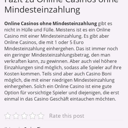
Mindesteinzahlung
Online Casinos ohne Mindesteinzahlung
gibt es
nicht in Hülle und Fülle. Meistens ist es ein Online
Casino mit einer Mindesteinzahlung. Es gibt aber
Online Casinos, die mit 1 oder 5 Euro
Mindesteinzahlung einhergehen. Das ist immer noch
ein geringer Mindesteinzahlungsbetrag, den man
verkraften kann, zu gewinnen. Aber auch viel höhere
Einzahlungen sind möglich, sodass alle Spieler auf ihre
Kosten kommen. Teils sind aber auch Casino Boni
möglich, die mit einer niedrigen Mindesteinzahlung
einhergehen. Solch ein Online Casino ist eine gute
Option für vorsichtige Spieler und diejenigen, die erst
einmal in das Casino Geschäft eintauchen möchten.
Rate this post