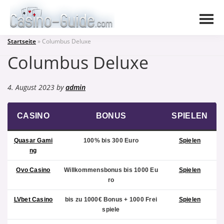
Zum
Zur
Inhalt
Fußzeile
Casino
springen
springen
Infos
Guide
Startseite
»
Columbus Deluxe
zu
den
Columbus Deluxe
besten
Online
4. August 2023
by
admin
Casinos
CASINO
BONUS
SPIELEN
Quasar Gami
100% bis 300 Euro
Spielen
ng
Ovo Casino
Willkommensbonus bis 1000 Eu
Spielen
ro
LVbet Casino
bis zu 1000€ Bonus + 1000 Frei
Spielen
spiele