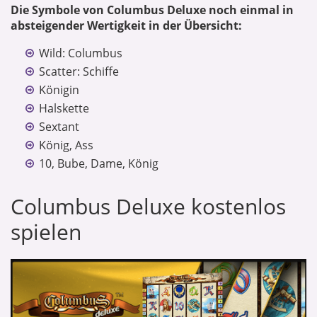
Die Symbole von Columbus Deluxe noch einmal in
absteigender Wertigkeit in der Übersicht:
Wild: Columbus
Scatter: Schiffe
Königin
Halskette
Sextant
König, Ass
10, Bube, Dame, König
Columbus Deluxe kostenlos
spielen