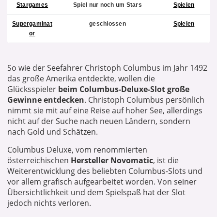
Stargames
Spiel nur noch um Stars
Spielen
Supergaminat
geschlossen
Spielen
or
So wie der Seefahrer Christoph Columbus im Jahr 1492
das große Amerika entdeckte, wollen die
Glücksspieler
beim Columbus-Deluxe-Slot große
Gewinne entdecken
. Christoph Columbus persönlich
nimmt sie mit auf eine Reise auf hoher See, allerdings
nicht auf der Suche nach neuen Ländern, sondern
nach Gold und Schätzen.
Columbus Deluxe, vom renommierten
österreichischen
Hersteller Novomatic
, ist die
Weiterentwicklung des beliebten Columbus-Slots und
vor allem grafisch aufgearbeitet worden. Von seiner
Übersichtlichkeit und dem Spielspaß hat der Slot
jedoch nichts verloren.