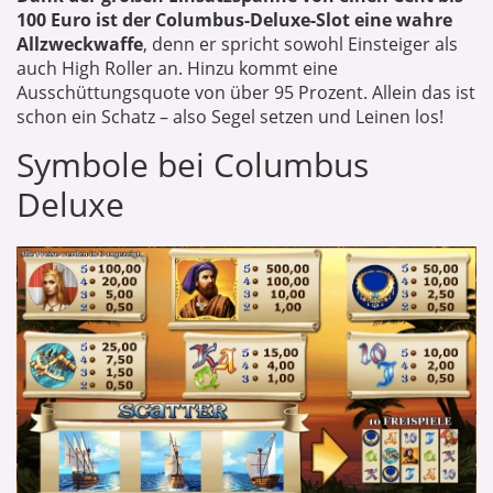
100 Euro ist der Columbus-Deluxe-Slot eine wahre
Allzweckwaffe
, denn er spricht sowohl Einsteiger als
auch High Roller an. Hinzu kommt eine
Ausschüttungsquote von über 95 Prozent. Allein das ist
schon ein Schatz – also Segel setzen und Leinen los!
Symbole bei Columbus
Deluxe