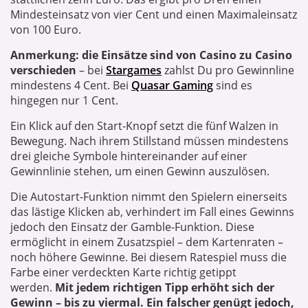
Mindesteinsatz von vier Cent und einen Maximaleinsatz
von 100 Euro.
Anmerkung: die Einsätze sind von Casino zu Casino
verschieden
– bei
Stargames
zahlst Du pro Gewinnline
mindestens 4 Cent. Bei
Quasar Gaming
sind es
hingegen nur 1 Cent.
Ein Klick auf den Start-Knopf setzt die fünf Walzen in
Bewegung. Nach ihrem Stillstand müssen mindestens
drei gleiche Symbole hintereinander auf einer
Gewinnlinie stehen, um einen Gewinn auszulösen.
Die Autostart-Funktion nimmt den Spielern einerseits
das lästige Klicken ab, verhindert im Fall eines Gewinns
jedoch den Einsatz der Gamble-Funktion. Diese
ermöglicht in einem Zusatzspiel – dem Kartenraten –
noch höhere Gewinne. Bei diesem Ratespiel muss die
Farbe einer verdeckten Karte richtig getippt
werden.
Mit jedem richtigen Tipp erhöht sich der
Gewinn – bis zu viermal. Ein falscher genügt jedoch,